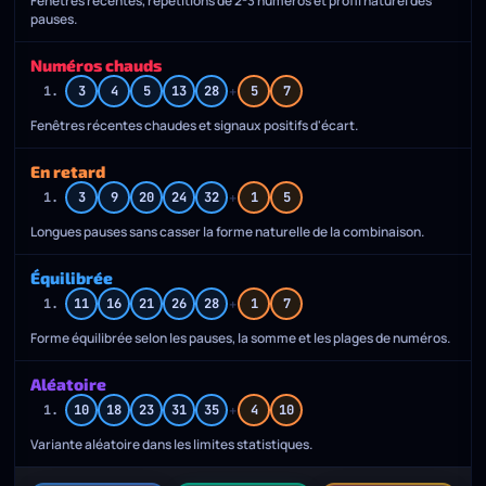
Fenêtres récentes, répétitions de 2-3 numéros et profil naturel des
pauses.
Numéros chauds
+
1.
3
4
5
13
28
5
7
Fenêtres récentes chaudes et signaux positifs d'écart.
En retard
+
1.
3
9
20
24
32
1
5
Longues pauses sans casser la forme naturelle de la combinaison.
Équilibrée
+
1.
11
16
21
26
28
1
7
Forme équilibrée selon les pauses, la somme et les plages de numéros.
Aléatoire
+
1.
10
18
23
31
35
4
10
Variante aléatoire dans les limites statistiques.