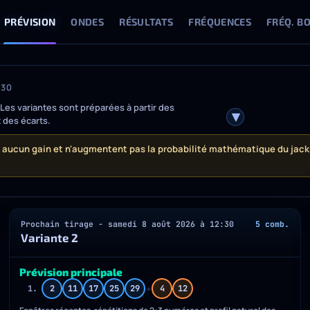
PRÉVISION
ONDES
RÉSULTATS
FRÉQUENCES
FRÉQ. B
:30
 Les variantes sont préparées à partir des
 des écarts.
t aucun gain et n'augmentent pas la probabilité mathématique du jackp
Prochain tirage - samedi 8 août 2026 à 12:30
5 comb.
Variante 2
Prévision principale
+
1.
2
11
17
25
29
4
12