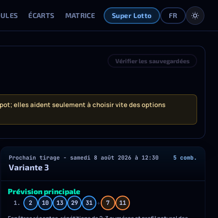
OULES
ÉCARTS
MATRICE
DÉVIATIONS
GÉNÉRATEUR
V
Super Lotto
FR
Vérifier les sauvegardées
ot; elles aident seulement à choisir vite des options
Prochain tirage - samedi 8 août 2026 à 12:30
5 comb.
Variante 3
Prévision principale
+
1.
2
10
13
29
31
7
11