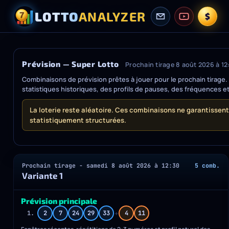
LOTTO
ANALYZER
$
Prévision — Super Lotto
Prochain tirage 8 août 2026 à 12
Combinaisons de prévision prêtes à jouer pour le prochain tirage.
statistiques historiques, des profils de pauses, des fréquences et
La loterie reste aléatoire. Ces combinaisons ne garantissen
statistiquement structurées.
Prochain tirage - samedi 8 août 2026 à 12:30
5 comb.
Variante 1
Prévision principale
+
1.
2
7
24
29
33
4
11