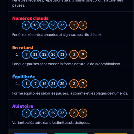
Fenêtres récentes, répétitions de 2-3 numéros et profil naturel des
pauses.
Numéros chauds
+
1.
15
16
25
26
33
1
3
Fenêtres récentes chaudes et signaux positifs d'écart.
En retard
+
1.
7
11
12
26
31
3
9
Longues pauses sans casser la forme naturelle de la combinaison.
Équilibrée
+
1.
1
7
10
21
30
2
7
Forme équilibrée selon les pauses, la somme et les plages de numéros.
Aléatoire
+
1.
3
7
12
29
33
2
7
Variante aléatoire dans les limites statistiques.