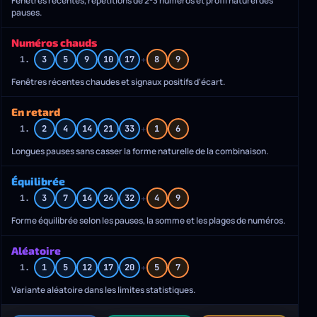
Fenêtres récentes, répétitions de 2-3 numéros et profil naturel des
pauses.
Numéros chauds
+
1.
3
5
9
10
17
8
9
Fenêtres récentes chaudes et signaux positifs d'écart.
En retard
+
1.
2
4
14
21
33
1
6
Longues pauses sans casser la forme naturelle de la combinaison.
Équilibrée
+
1.
3
7
14
24
32
4
9
Forme équilibrée selon les pauses, la somme et les plages de numéros.
Aléatoire
+
1.
1
5
12
17
20
5
7
Variante aléatoire dans les limites statistiques.