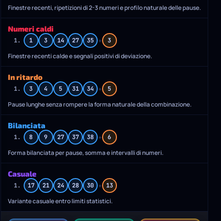
Finestre recenti, ripetizioni di 2-3 numeri e profilo naturale delle pause.
Numeri caldi
+
1.
1
3
14
27
35
3
Finestre recenti calde e segnali positivi di deviazione.
In ritardo
+
1.
3
4
5
31
34
5
Pause lunghe senza rompere la forma naturale della combinazione.
Bilanciata
+
1.
8
9
27
37
38
6
Forma bilanciata per pause, somma e intervalli di numeri.
Casuale
+
1.
17
21
24
28
30
13
Variante casuale entro limiti statistici.