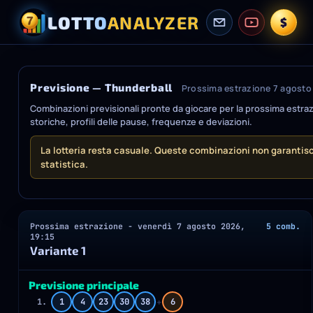
LOTTO
ANALYZER
$
Previsione — Thunderball
Prossima estrazione 7 agosto 
Combinazioni previsionali pronte da giocare per la prossima estraz
storiche, profili delle pause, frequenze e deviazioni.
La lotteria resta casuale. Queste combinazioni non garantis
statistica.
Prossima estrazione - venerdì 7 agosto 2026,
5 comb.
19:15
Variante 1
Previsione principale
+
1.
1
4
23
30
38
6