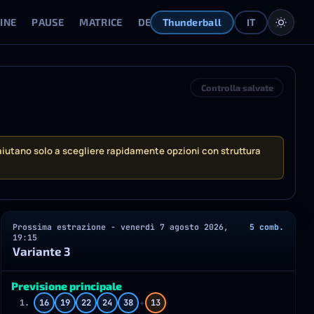
INE
PAUSE
MATRICE
DEVIAZIONI
GENERATORE
CONT
Thunderball
IT
Controlla salvate
iutano solo a scegliere rapidamente opzioni con struttura
Prossima estrazione - venerdì 7 agosto 2026,
5 comb.
19:15
Variante 3
Previsione principale
+
1.
16
19
22
24
38
13