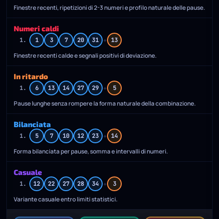
Finestre recenti, ripetizioni di 2-3 numeri e profilo naturale delle pause.
Numeri caldi
+
1.
1
3
7
20
31
13
Finestre recenti calde e segnali positivi di deviazione.
In ritardo
+
1.
6
13
14
27
29
5
Pause lunghe senza rompere la forma naturale della combinazione.
Bilanciata
+
1.
5
7
10
12
23
14
Forma bilanciata per pause, somma e intervalli di numeri.
Casuale
+
1.
12
22
27
28
34
3
Variante casuale entro limiti statistici.