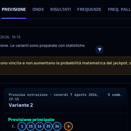
PREVISIONE
ONDE
RISULTATI
FREQUENZE
FREQ. PALL
2026, 19:15
ione. Le varianti sono preparate con statistiche
cono vincite e non aumentano la probabilità matematica del jackpot; a
Prossima estrazione - venerdì 7 agosto 2026,
5 comb.
19:15
Variante 2
Previsione principale
+
1.
1
15
16
35
36
6