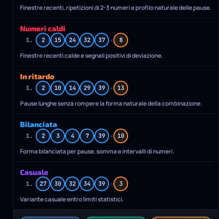
Finestre recenti, ripetizioni di 2-3 numeri e profilo naturale delle pause.
Numeri caldi
+
1.
2
15
24
32
37
8
Finestre recenti calde e segnali positivi di deviazione.
In ritardo
+
1.
2
10
14
29
39
13
Pause lunghe senza rompere la forma naturale della combinazione.
Bilanciata
+
1.
2
3
4
7
39
10
Forma bilanciata per pause, somma e intervalli di numeri.
Casuale
+
1.
27
30
32
34
39
3
Variante casuale entro limiti statistici.