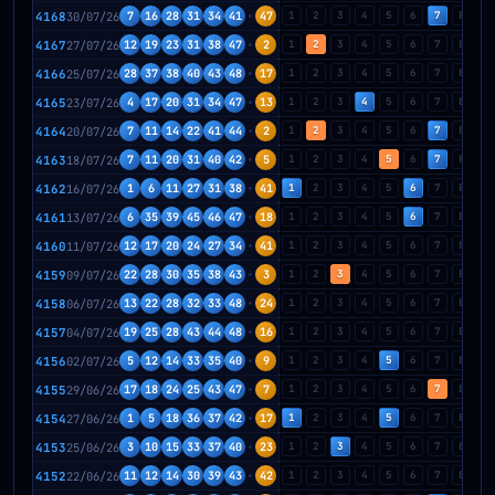
4168
30/07/26
7
16
28
31
34
41
47
1
2
3
4
5
6
7
8
9
4167
27/07/26
12
19
23
31
38
47
2
1
2
3
4
5
6
7
8
9
4166
25/07/26
28
37
38
40
43
48
17
1
2
3
4
5
6
7
8
9
4165
23/07/26
4
17
20
31
34
47
13
1
2
3
4
5
6
7
8
9
4164
20/07/26
7
11
14
22
41
44
2
1
2
3
4
5
6
7
8
9
4163
18/07/26
7
11
20
31
40
42
5
1
2
3
4
5
6
7
8
9
4162
16/07/26
1
6
11
27
31
38
41
1
2
3
4
5
6
7
8
9
4161
13/07/26
6
35
39
45
46
47
18
1
2
3
4
5
6
7
8
9
4160
11/07/26
12
17
20
24
27
34
41
1
2
3
4
5
6
7
8
9
4159
09/07/26
22
28
30
35
38
43
3
1
2
3
4
5
6
7
8
9
4158
06/07/26
13
22
28
32
33
48
24
1
2
3
4
5
6
7
8
9
4157
04/07/26
19
25
28
43
44
48
16
1
2
3
4
5
6
7
8
9
4156
02/07/26
5
12
14
33
35
40
9
1
2
3
4
5
6
7
8
9
4155
29/06/26
17
18
24
25
43
47
7
1
2
3
4
5
6
7
8
9
4154
27/06/26
1
5
18
36
37
42
17
1
2
3
4
5
6
7
8
9
4153
25/06/26
3
10
15
33
37
40
23
1
2
3
4
5
6
7
8
9
4152
22/06/26
11
12
14
30
39
43
42
1
2
3
4
5
6
7
8
9