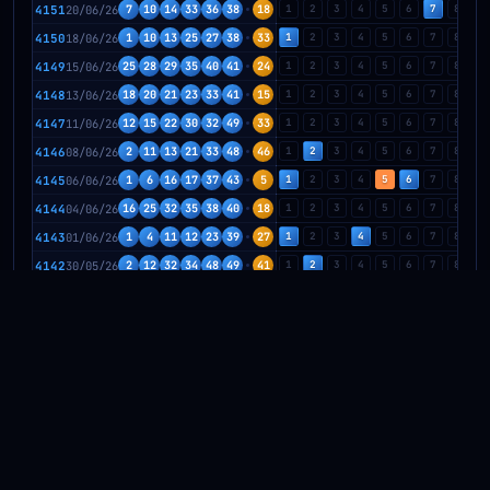
4151
20/06/26
7
10
14
33
36
38
18
1
2
3
4
5
6
7
8
9
4150
18/06/26
1
10
13
25
27
38
33
1
2
3
4
5
6
7
8
9
4149
15/06/26
25
28
29
35
40
41
24
1
2
3
4
5
6
7
8
9
4148
13/06/26
18
20
21
23
33
41
15
1
2
3
4
5
6
7
8
9
4147
11/06/26
12
15
22
30
32
49
33
1
2
3
4
5
6
7
8
9
4146
08/06/26
2
11
13
21
33
48
46
1
2
3
4
5
6
7
8
9
4145
06/06/26
1
6
16
17
37
43
5
1
2
3
4
5
6
7
8
9
4144
04/06/26
16
25
32
35
38
40
18
1
2
3
4
5
6
7
8
9
4143
01/06/26
1
4
11
12
23
39
27
1
2
3
4
5
6
7
8
9
4142
30/05/26
2
12
32
34
48
49
41
1
2
3
4
5
6
7
8
9
4141
28/05/26
3
9
10
26
43
46
5
1
2
3
4
5
6
7
8
9
4140
25/05/26
5
7
22
36
42
43
27
1
2
3
4
5
6
7
8
9
4139
23/05/26
12
18
22
30
33
35
1
1
2
3
4
5
6
7
8
9
4138
21/05/26
9
12
18
33
37
49
31
1
2
3
4
5
6
7
8
9
4137
18/05/26
4
11
18
31
37
44
46
1
2
3
4
5
6
7
8
9
4136
16/05/26
14
17
34
36
40
43
37
1
2
3
4
5
6
7
8
9
4135
14/05/26
2
5
8
20
21
22
44
1
2
3
4
5
6
7
8
9