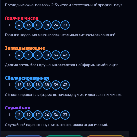
Последние окна, повторы 2-3 чисел и естественный профиль пауз.
Горячие числа
1.
4
13
17
18
24
27
Горячие недавние окна и положительные сигналы отклонений.
Запаздывающие
1.
4
5
7
10
33
43
Долгие паузы без нарушения естественной формы комбинации.
Сбалансированная
1.
13
16
18
38
39
43
Сбалансированная форма по паузам, сумме и диапазонам чисел.
Случайная
1.
2
12
17
24
36
37
Случайный вариант внутри статистических ограничений.