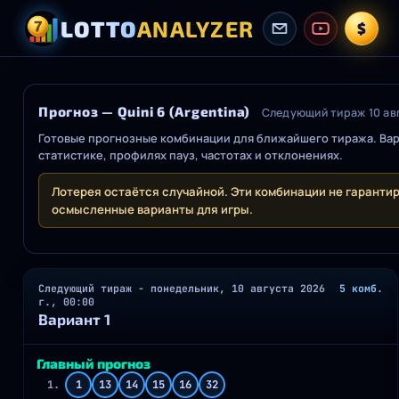
LOTTO
ANALYZER
$
Прогноз — Quini 6 (Argentina)
Следующий тираж 10 авг
Готовые прогнозные комбинации для ближайшего тиража. Вар
статистике, профилях пауз, частотах и отклонениях.
Лотерея остаётся случайной. Эти комбинации не гаранти
осмысленные варианты для игры.
Следующий тираж - понедельник, 10 августа 2026
5 комб.
г., 00:00
Вариант 1
Главный прогноз
1.
1
13
14
15
16
32