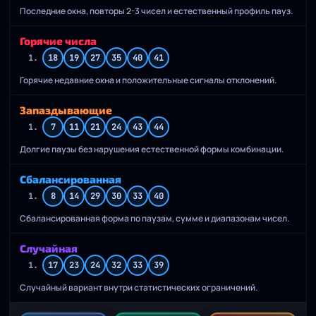
Последние окна, повторы 2-3 чисел и естественный профиль пауз.
Горячие числа
1.
18
19
27
35
40
41
Горячие недавние окна и положительные сигналы отклонений.
Запаздывающие
1.
7
11
21
24
43
44
Долгие паузы без нарушения естественной формы комбинации.
Сбалансированная
1.
8
14
29
30
33
40
Сбалансированная форма по паузам, сумме и диапазонам чисел.
Случайная
1.
17
23
24
32
33
39
Случайный вариант внутри статистических ограничений.