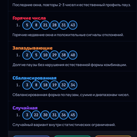
Последние окна, повторы 2-3 чисел и естественный профиль пауз.
Горячие числа
1.
5
8
21
28
31
43
Горячие недавние окна и положительные сигналы отклонений.
Запаздывающие
1.
2
5
10
29
38
40
Долгие паузы без нарушения естественной формы комбинации.
Сбалансированная
1.
3
8
18
19
32
34
Сбалансированная форма по паузам, сумме и диапазонам чисел.
Случайная
1.
3
22
30
31
36
45
Случайный вариант внутри статистических ограничений.