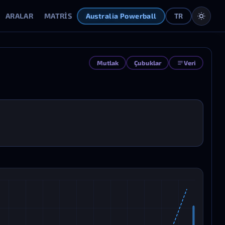
ARALAR
MATRIS
SAPMALAR
OLUŞTURUCU
KUPON K
Australia Powerball
TR
Mutlak
Çubuklar
Veri