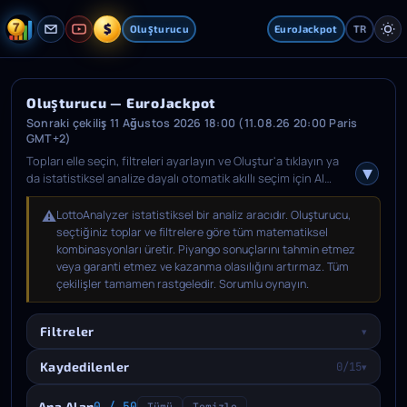
$
Oluşturucu
EuroJackpot
TR
Oluşturucu — EuroJackpot
Sonraki çekiliş 11 Ağustos 2026 18:00 (11.08.26 20:00 Paris
GMT+2)
Topları elle seçin, filtreleri ayarlayın ve Oluştur'a tıklayın ya
da istatistiksel analize dayalı otomatik akıllı seçim için AI
Oluştur'u kullanın. Oluşturduktan sonra beğendiğiniz
kombinasyonları seçin, Kaydedilenler sekmesini açın,
⚠️
LottoAnalyzer istatistiksel bir analiz aracıdır. Oluşturucu,
yaklaşan bir çekiliş tarihi seçin ve kaydedin.
seçtiğiniz toplar ve filtrelere göre tüm matematiksel
kombinasyonları üretir. Piyango sonuçlarını tahmin etmez
veya garanti etmez ve kazanma olasılığını artırmaz. Tüm
çekilişler tamamen rastgeledir. Sorumlu oynayın.
Filtreler
▾
Kaydedilenler
0/15
▾
Ana Alan
0 / 50
Tümü
Temizle