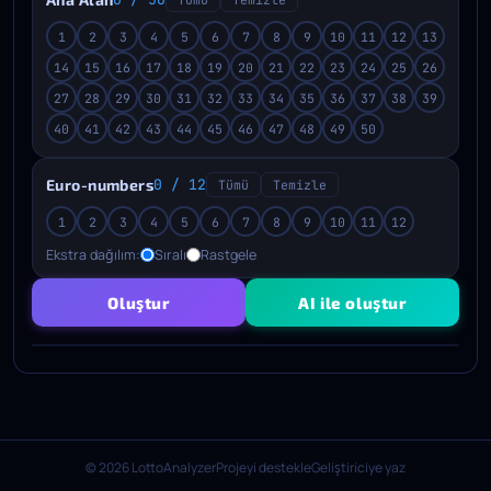
1
2
3
4
5
6
7
8
9
10
11
12
13
14
15
16
17
18
19
20
21
22
23
24
25
26
27
28
29
30
31
32
33
34
35
36
37
38
39
40
41
42
43
44
45
46
47
48
49
50
Euro-numbers
0 / 12
Tümü
Temizle
1
2
3
4
5
6
7
8
9
10
11
12
Ekstra dağılım:
Sıralı
Rastgele
Oluştur
AI ile oluştur
© 2026 LottoAnalyzer
Projeyi destekle
Geliştiriciye yaz