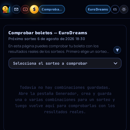
$
Comprobar boletos
EuroDreams
ES
Comprobar boletos — EuroDreams
Próximo sorteo 6 de agosto de 2026 18:30
En esta página puedes comprobar tu boleto con los
resultados reales de los sorteos. Primero elige un sorteo
guardado o un conjunto de combinaciones, luego revisa
tus números y ejecuta la comprobación. Después verás
Selecciona el sorteo a comprobar
qué números principales y extra coincidieron, cuántos
aciertos tiene cada combinación, la categoría de premio
cuando corresponda y un resumen para cada sorteo
comprobado.
Todavía no hay combinaciones guardadas.
Abre la pestaña Generador, crea y guarda
una o varias combinaciones para un sorteo y
luego vuelve aquí para comprobarlas con los
resultados reales.