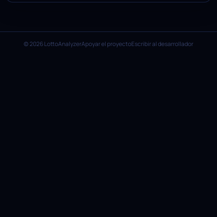
© 2026 LottoAnalyzer
Apoyar el proyecto
Escribir al desarrollador