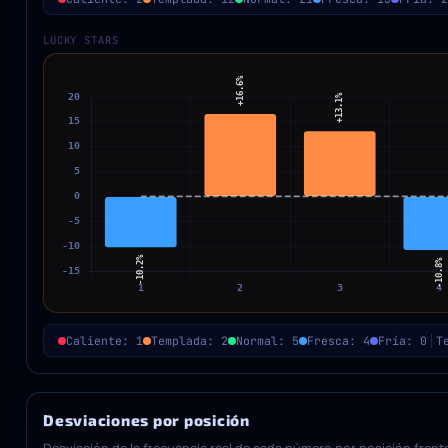
LUCKY STARS
Caliente: 1
Templada: 2
Normal: 5
Fresca: 4
Fría: 0
T
Desviaciones por posición
Desviación de la frecuencia real de cada número por posición frente 