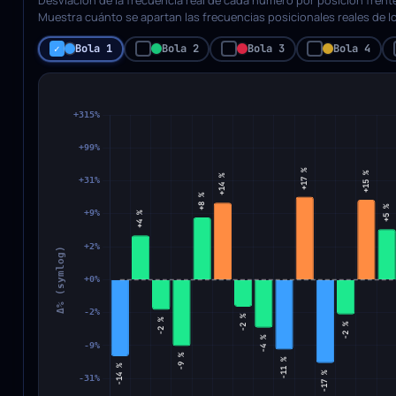
Muestra cuánto se apartan las frecuencias posicionales reales de
Bola 1
Bola 2
Bola 3
Bola 4