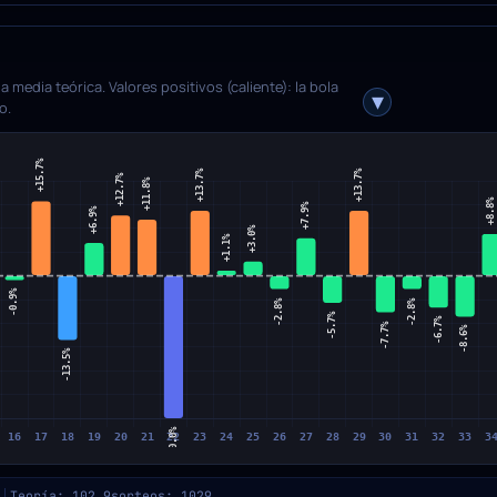
 media teórica. Valores positivos (caliente): la bola
o.
Teoría: 102.9
sorteos: 1029