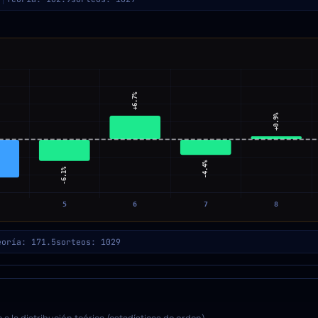
eoría: 171.5
sorteos: 1029
a la distribución teórica (estadísticas de orden).