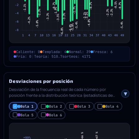
Caliente: 0
Templada: 4
Normal: 39
Fresca: 6
Fría: 0
Teoría: 510.7
sorteos: 4171
Desviaciones por posición
Desviación de la frecuencia real de cada número por
posición frente a la distribución teórica (estadísticas de
orden). Muestra cuánto se apartan las frecuencias
Bola 1
Bola 2
Bola 3
Bola 4
posicionales reales de lo esperado matemáticamente.
Bola 5
Bola 6