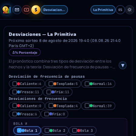
$
Desviaciones
La Primitiva
ES
Desviaciones — La Primitiva
Próximo sorteo 8 de agosto de 2026 19:40 (08.08.26 21:40
Paris GMT+2)
Δ% Porcentaje
El pronóstico combina tres tipos de desviación entre los
hechos y la teoría: Desviación de frecuencia de pausas —
con qué frecuencia cada bola muestra su longitud de
Desviación de frecuencia de pausas
retraso actual; Desviación de frecuencia — cuánto se aleja
el recuento de apariciones de cada bola de la media teórica;
Caliente:
6
Templada:
5
Normal:
16
Desviación por posición — desviación por cada posición
Fresca:
11
Fría:
11
ordenada de bola (estadísticas de orden). Marca categorías
Desviaciones de frecuencia
(Caliente / Templado / Normal / Fresco / Frío) en las filas de
Caliente:
0
Templada:
4
Normal:
39
abajo para autorrellenar el selector del generador con los
números correspondientes. Para desviaciones por
Fresca:
6
Fría:
0
posición, selecciona primero una o más posiciones de bola.
BOLA #
El interruptor a la derecha alterna entre porcentaje (%) y
visualización absoluta.
Bola 1
Bola 2
Bola 3