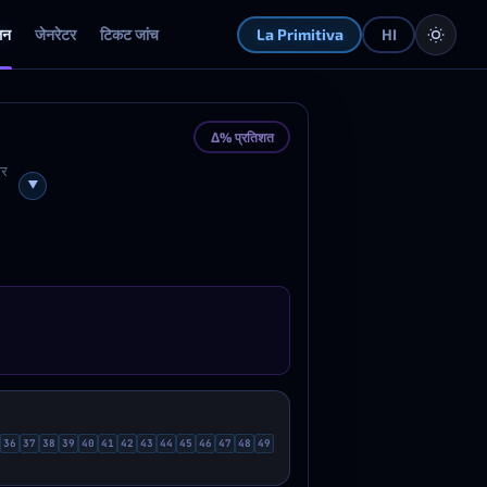
लन
जेनरेटर
टिकट जांच
La Primitiva
HI
Δ% प्रतिशत
ार
ck
36
37
38
39
40
41
42
43
44
45
46
47
48
49