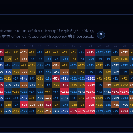
ं कि उसके पिछली बार आने के बाद कितने ड्रॉ बीत चुके हैं (वर्तमान विलंब),
ength पर हम empirical (observed) frequency को theoretical
े नहीं आया है और उस विलंब पर उसकी observed probability
0
11
12
13
14
15
16
17
18
19
20
21
22
23
24
25
ाल में आया है और छोटा अंतराल ऐतिहासिक रूप से दुर्लभ है, तो
तनी मजबूत होगी। Toggle बटन से relative (%) और absolute
5%
+6%
0%
+27%
+3%
-9%
+5%
+4%
+7%
+2%
-6%
+67%
-14%
-19%
-7%
+27%
+
6%
+12%
+2%
+44%
-8%
-5%
-14%
-2%
-24%
+6%
-6%
-24%
-5%
-1%
+23%
+21%
-
9%
-3%
-24%
+6%
+11%
-16%
-7%
+25%
+5%
-17%
+17%
-13%
+22%
-1%
-25%
-17%
-
7%
-59%
+17%
+47%
+13%
-4%
-16%
-36%
+39%
+9%
+6%
-1%
-7%
+13%
-26%
-6%
+
7%
+19%
-2%
-54%
0%
+23%
-13%
+57%
-55%
-11%
-11%
-100%
+9%
+19%
-3%
+7%
-
8%
-40%
-34%
+39%
-31%
+13%
-5%
+17%
+55%
+14%
+23%
+221%
-6%
+31%
+24%
+22%
+
0%
-23%
+10%
-21%
-1%
-11%
+9%
-6%
+135%
-16%
-34%
+119%
-4%
-43%
+57%
+109%
-
9%
-2%
-1%
-55%
+9%
-29%
+42%
-2%
-33%
0%
+3%
+150%
+14%
-2%
-28%
-21%
+
6%
+23%
-2%
+80%
+29%
+33%
+62%
+2%
-24%
+23%
+7%
+90%
+12%
-11%
+43%
-40%
+
7%
-49%
+11%
-12%
-9%
+12%
+25%
-30%
-57%
+50%
+83%
+117%
-13%
-24%
-7%
+72%
-