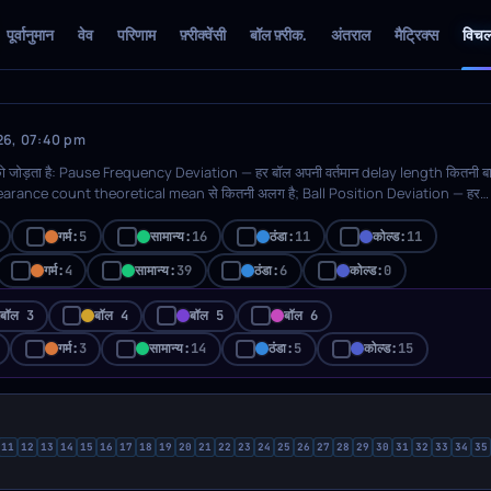
पूर्वानुमान
वेव
परिणाम
फ़्रीक्वेंसी
बॉल फ़्रीक.
अंतराल
मैट्रिक्स
विच
2026, 07:40 pm
n को जोड़ता है: Pause Frequency Deviation — हर बॉल अपनी वर्तमान delay length कितनी ब
earance count theoretical mean से कितनी अलग है; Ball Position Deviation — हर
atistics)। नीचे की rows में categories (Hot / Warm / Normal / Cool / Cold) पर ti
ker में भर जाएंगे। Ball-position deviations के लिए पहले एक या अधिक बॉल positions
गर्म:
5
सामान्य:
16
ठंडा:
11
कोल्ड:
11
display के बीच स्विच होता है।
गर्म:
4
सामान्य:
39
ठंडा:
6
कोल्ड:
0
बॉल 3
बॉल 4
बॉल 5
बॉल 6
गर्म:
3
सामान्य:
14
ठंडा:
5
कोल्ड:
15
11
12
13
14
15
16
17
18
19
20
21
22
23
24
25
26
27
28
29
30
31
32
33
34
35