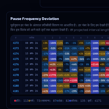
Pause Frequency Deviation
पूर्वानुमान हर नंबर के अंतराल फ़्रीक्वेंसी वितरण पर आधारित है। हर नंबर के लिए हम देखते है
फिर इस विलंब को आने वाले ड्रॉ तक बढ़ाकर देखते हैं। हर projected interval l
(expected) frequency से तुलना करते हैं। यदि कोई नंबर सामान्य से अधिक समय स
#
तारीख
1
2
3
4
5
6
7
8
9
1
theoretical value से ऊपर है, तो deviation positive होती है (हॉट, लाल)। अगर नंबर ह
4172
deviation negative होती है (कोल्ड, नीला)। रंग जितना गहरा होगा, deviation उ
08 अग॰ 26
+3%
-100%
+13%
-8%
-1%
+5%
-14%
-100%
+18%
+6
(percentage points) display के बीच स्विच करें।
4173
10 अग॰ 26
+6%
-52%
+1%
-21%
-25%
-11%
+7%
-100%
-5%
-
4174
13 अग॰ 26
-17%
-100%
-14%
-33%
-14%
+2%
+14%
-100%
+11%
-7
4175
15 अग॰ 26
+2%
-100%
-7%
-30%
+47%
-26%
-6%
-100%
-32%
-2
4176
17 अग॰ 26
-17%
+43%
+11%
-7%
-44%
-1%
0%
+214%
+8%
-1
4177
20 अग॰ 26
-25%
+63%
0%
-1%
-58%
+6%
+14%
-100%
-15%
+5
4178
22 अग॰ 26
+29%
+179%
+14%
+12%
+21%
-3%
-11%
-100%
+33%
+8
4179
24 अग॰ 26
-51%
-100%
-24%
+55%
+120%
-2%
-59%
-100%
-30%
-5
4180
27 अग॰ 26
-30%
-100%
+18%
+15%
-6%
+32%
+45%
-100%
-2%
-
4181
29 अग॰ 26
+43%
-100%
+14%
-17%
-29%
-2%
+26%
-100%
-15%
+
हॉट: 113
गर्म: 73
सामान्य: 87
ठंडा: 82
कोल्ड: 135
ड्रॉ: 4171