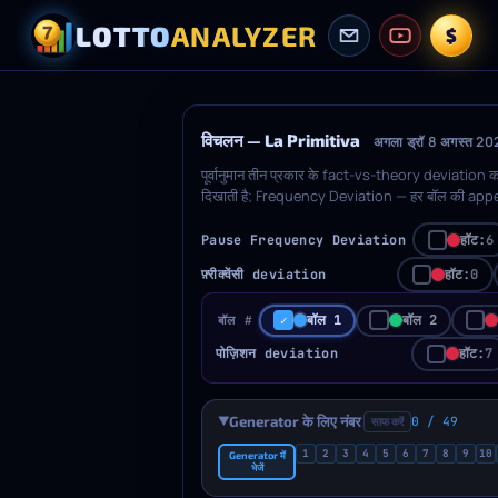
LOTTO
ANALYZER
$
विचलन — La Primitiva
अगला ड्रॉ 8 अगस्त 
पूर्वानुमान तीन प्रकार के fact-vs-theory deviatio
दिखाती है; Frequency Deviation — हर बॉल की app
ordered बॉल position के लिए deviation (order st
करें — मिलते-जुलते numbers अपने आप generator pic
Pause Frequency Deviation
हॉट:
6
चुनें। दायें toggle से percentage (%) और absolute 
फ़्रीक्वेंसी deviation
हॉट:
0
बॉल 1
बॉल 2
बॉल #
पोज़िशन deviation
हॉट:
7
Generator के लिए नंबर
0 / 49
साफ करें
▶
1
2
3
4
5
6
7
8
9
10
Generator में
भेजें