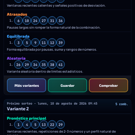
Ventanas recientes calientes y señales positivas de desviación.
Atrasados
6
10
24
27
31
36
1.
Pausas largas sin romper la forma natural de la combinación.
Equilibrada
3
5
9
11
12
39
1.
Forma equilibrada por pausas, suma y rangos de números.
Aleatoria
26
29
34
35
38
41
1.
Variante aleatoria dentro de límites estadísticos.
Más variantes
Guardar
Comprobar
Próximo sorteo - lunes, 10 de agosto de 2026 09:45
5 comb.
Variante 2
Pronóstico principal
1
4
5
13
22
29
1.
Ventanas recientes, repeticiones de 2-3 números y un perfil natural de