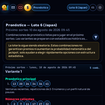
$
Pronóstico
Loto 6 (Japan)
ES
Pronóstico — Loto 6 (Japan)
Próximo sorteo 10 de agosto de 2026 09:45
Combinaciones de pronóstico listas para jugar en el próximo
sorteo. Las variantes se preparan con estadísticas históricas,
perfiles de pausas, frecuencias y desviaciones.
La lotería sigue siendo aleatoria. Estas combinaciones no
garantizan premios ni aumentan la probabilidad matemática del
jackpot; solo ayudan a elegir rápidamente opciones con estructura
estadística.
Próximo sorteo - lunes, 10 de agosto de 2026 09:45
5 comb.
Variante 1
Pronóstico principal
13
20
26
34
36
41
1.
Ventanas recientes, repeticiones de 2-3 números y un perfil natural de
pausas.
Números calientes
2
7
11
17
27
32
1.