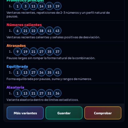
Pronóstico principal
1
3
11
14
15
19
1.
Ventanas recientes, repeticiones de 2-3 números y un perfil natural de
pausas.
Números calientes
6
21
22
38
41
43
1.
Ventanas recientes calientes y señales positivas de desviación.
Atrasados
9
19
21
27
35
37
1.
Pausas largas sin romper la forma natural de la combinación.
Equilibrada
1
13
27
34
35
41
1.
Forma equilibrada por pausas, suma y rangos de números.
Aleatoria
1
13
21
27
31
36
1.
Variante aleatoria dentro de límites estadísticos.
Más variantes
Guardar
Comprobar