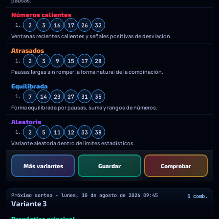
pausas.
Números calientes
2
3
16
17
26
32
1.
Ventanas recientes calientes y señales positivas de desviación.
Atrasados
2
3
9
15
17
28
1.
Pausas largas sin romper la forma natural de la combinación.
Equilibrada
7
14
23
27
31
35
1.
Forma equilibrada por pausas, suma y rangos de números.
Aleatoria
2
5
11
12
33
38
1.
Variante aleatoria dentro de límites estadísticos.
Más variantes
Guardar
Comprobar
Próximo sorteo - lunes, 10 de agosto de 2026 09:45
5 comb.
Variante 3