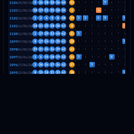
2104
25/05/26
5
26
28
30
36
40
32
1
2
3
4
5
6
7
8
9
2103
21/05/26
18
19
21
25
28
34
4
1
2
3
4
5
6
7
8
9
2102
18/05/26
1
2
4
5
8
38
39
1
2
3
4
5
6
7
8
9
2101
14/05/26
18
21
25
28
30
43
8
1
2
3
4
5
6
7
8
9
2100
11/05/26
1
17
29
33
40
42
21
1
2
3
4
5
6
7
8
9
2099
07/05/26
8
17
24
32
35
41
28
1
2
3
4
5
6
7
8
9
2098
04/05/26
19
21
34
36
39
42
43
1
2
3
4
5
6
7
8
9
2097
30/04/26
1
6
15
18
19
42
24
1
2
3
4
5
6
7
8
9
2096
27/04/26
3
20
24
27
34
42
37
1
2
3
4
5
6
7
8
9
2095
23/04/26
8
15
18
21
33
43
38
1
2
3
4
5
6
7
8
9
2095
20/04/26
13
20
22
23
28
30
29
1
2
3
4
5
6
7
8
9
2094
16/04/26
3
4
7
11
24
30
16
1
2
3
4
5
6
7
8
9
2093
13/04/26
2
10
21
26
29
38
12
1
2
3
4
5
6
7
8
9
2092
09/04/26
8
13
27
36
37
43
3
1
2
3
4
5
6
7
8
9
2091
06/04/26
6
16
21
25
28
43
9
1
2
3
4
5
6
7
8
9
2090
02/04/26
2
3
6
9
24
36
5
1
2
3
4
5
6
7
8
9
2089
30/03/26
9
16
18
32
37
43
13
1
2
3
4
5
6
7
8
9