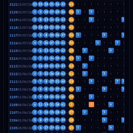
2121
23/07/26
12
15
18
21
26
32
41
1
2
3
4
5
6
7
8
9
2120
20/07/26
1
3
10
17
25
26
36
1
2
3
4
5
6
7
8
9
2119
16/07/26
3
8
13
14
16
43
26
1
2
3
4
5
6
7
8
9
2118
13/07/26
15
18
20
22
30
38
42
1
2
3
4
5
6
7
8
9
2117
09/07/26
1
5
8
35
36
37
24
1
2
3
4
5
6
7
8
9
2116
06/07/26
4
7
26
27
35
41
34
1
2
3
4
5
6
7
8
9
2115
02/07/26
2
6
13
14
20
42
10
1
2
3
4
5
6
7
8
9
2114
29/06/26
1
3
11
34
35
42
23
1
2
3
4
5
6
7
8
9
2113
25/06/26
2
16
20
21
23
33
43
1
2
3
4
5
6
7
8
9
2112
22/06/26
2
5
32
36
38
42
14
1
2
3
4
5
6
7
8
9
2111
18/06/26
3
7
8
27
31
40
18
1
2
3
4
5
6
7
8
9
2110
15/06/26
1
5
8
12
37
43
36
1
2
3
4
5
6
7
8
9
2109
11/06/26
3
9
18
35
36
40
29
1
2
3
4
5
6
7
8
9
2108
08/06/26
6
11
19
31
38
41
3
1
2
3
4
5
6
7
8
9
2107
04/06/26
2
5
10
15
28
43
27
1
2
3
4
5
6
7
8
9
2106
01/06/26
5
8
27
32
36
39
38
1
2
3
4
5
6
7
8
9
2105
28/05/26
1
6
17
27
34
43
24
1
2
3
4
5
6
7
8
9