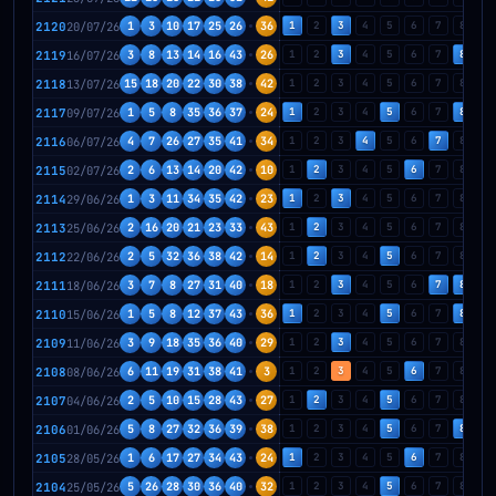
2120
20/07/26
1
3
10
17
25
26
36
1
2
3
4
5
6
7
8
9
2119
16/07/26
3
8
13
14
16
43
26
1
2
3
4
5
6
7
8
9
2118
13/07/26
15
18
20
22
30
38
42
1
2
3
4
5
6
7
8
9
2117
09/07/26
1
5
8
35
36
37
24
1
2
3
4
5
6
7
8
9
2116
06/07/26
4
7
26
27
35
41
34
1
2
3
4
5
6
7
8
9
2115
02/07/26
2
6
13
14
20
42
10
1
2
3
4
5
6
7
8
9
2114
29/06/26
1
3
11
34
35
42
23
1
2
3
4
5
6
7
8
9
2113
25/06/26
2
16
20
21
23
33
43
1
2
3
4
5
6
7
8
9
2112
22/06/26
2
5
32
36
38
42
14
1
2
3
4
5
6
7
8
9
2111
18/06/26
3
7
8
27
31
40
18
1
2
3
4
5
6
7
8
9
2110
15/06/26
1
5
8
12
37
43
36
1
2
3
4
5
6
7
8
9
2109
11/06/26
3
9
18
35
36
40
29
1
2
3
4
5
6
7
8
9
2108
08/06/26
6
11
19
31
38
41
3
1
2
3
4
5
6
7
8
9
2107
04/06/26
2
5
10
15
28
43
27
1
2
3
4
5
6
7
8
9
2106
01/06/26
5
8
27
32
36
39
38
1
2
3
4
5
6
7
8
9
2105
28/05/26
1
6
17
27
34
43
24
1
2
3
4
5
6
7
8
9
2104
25/05/26
5
26
28
30
36
40
32
1
2
3
4
5
6
7
8
9