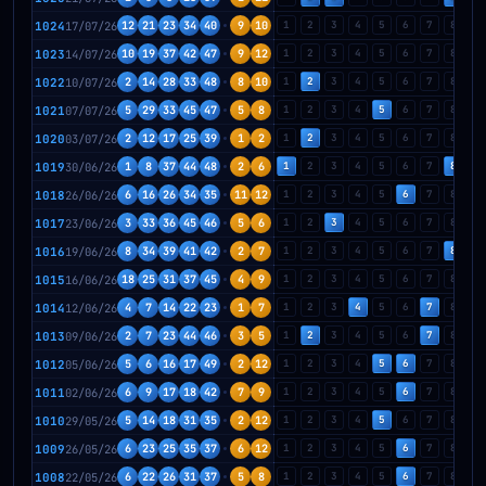
1024
17/07/26
12
21
23
34
40
9
10
1
2
3
4
5
6
7
8
9
1023
14/07/26
10
19
37
42
47
9
12
1
2
3
4
5
6
7
8
9
1022
10/07/26
2
14
28
33
48
8
10
1
2
3
4
5
6
7
8
9
1021
07/07/26
5
29
33
45
47
5
8
1
2
3
4
5
6
7
8
9
1020
03/07/26
2
12
17
25
39
1
2
1
2
3
4
5
6
7
8
9
1019
30/06/26
1
8
37
44
48
2
6
1
2
3
4
5
6
7
8
9
1018
26/06/26
6
16
26
34
35
11
12
1
2
3
4
5
6
7
8
9
1017
23/06/26
3
33
36
45
46
5
6
1
2
3
4
5
6
7
8
9
1016
19/06/26
8
34
39
41
42
2
7
1
2
3
4
5
6
7
8
9
1015
16/06/26
18
25
31
37
45
4
9
1
2
3
4
5
6
7
8
9
1014
12/06/26
4
7
14
22
23
1
7
1
2
3
4
5
6
7
8
9
1013
09/06/26
2
7
23
44
46
3
5
1
2
3
4
5
6
7
8
9
1012
05/06/26
5
6
16
17
49
2
12
1
2
3
4
5
6
7
8
9
1011
02/06/26
6
9
17
18
42
7
9
1
2
3
4
5
6
7
8
9
1010
29/05/26
5
14
18
31
35
2
12
1
2
3
4
5
6
7
8
9
1009
26/05/26
6
23
25
35
37
6
12
1
2
3
4
5
6
7
8
9
1008
22/05/26
6
22
26
31
37
5
8
1
2
3
4
5
6
7
8
9