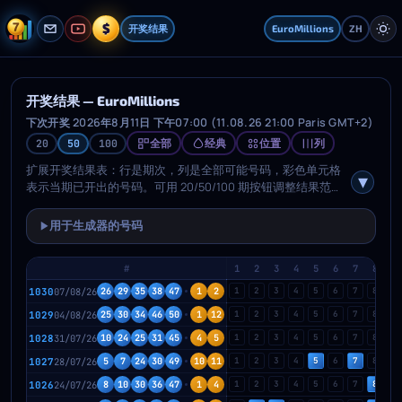
$
开奖结果
EuroMillions
ZH
开奖结果 — EuroMillions
下次开奖 2026年8月11日 下午07:00 (11.08.26 21:00 Paris GMT+2)
全部
经典
位置
列
20
50
100
扩展开奖结果表：行是期次，列是全部可能号码，彩色单元格
表示当期已开出的号码。可用 20/50/100 期按钮调整结果范
围。两种显示模式：号码视图用单一颜色显示开奖号（3 套配
色），位置视图按排序后的位置分别着色（3 套配色）。上方
用于生成器的号码
▶
按钮可切换视图与配色。“列”按钮每 10 个号码显示一条竖向辅
助线；“信息”按钮可在左侧列切换显示期号、日期或二者加开
#
1
2
3
4
5
6
7
8
9
奖号码可视化。
1030
07/08/26
26
29
35
38
47
1
2
1
2
3
4
5
6
7
8
9
1029
04/08/26
25
30
34
46
50
1
12
1
2
3
4
5
6
7
8
9
1028
31/07/26
10
24
25
31
45
4
5
1
2
3
4
5
6
7
8
9
1027
28/07/26
5
7
24
30
49
10
11
1
2
3
4
5
6
7
8
9
1026
24/07/26
8
10
30
36
47
1
4
1
2
3
4
5
6
7
8
9