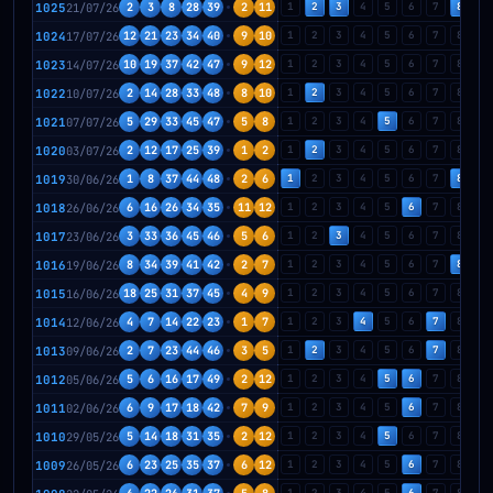
1025
21/07/26
2
3
8
28
39
2
11
1
2
3
4
5
6
7
8
9
1024
17/07/26
12
21
23
34
40
9
10
1
2
3
4
5
6
7
8
9
1023
14/07/26
10
19
37
42
47
9
12
1
2
3
4
5
6
7
8
9
1022
10/07/26
2
14
28
33
48
8
10
1
2
3
4
5
6
7
8
9
1021
07/07/26
5
29
33
45
47
5
8
1
2
3
4
5
6
7
8
9
1020
03/07/26
2
12
17
25
39
1
2
1
2
3
4
5
6
7
8
9
1019
30/06/26
1
8
37
44
48
2
6
1
2
3
4
5
6
7
8
9
1018
26/06/26
6
16
26
34
35
11
12
1
2
3
4
5
6
7
8
9
1017
23/06/26
3
33
36
45
46
5
6
1
2
3
4
5
6
7
8
9
1016
19/06/26
8
34
39
41
42
2
7
1
2
3
4
5
6
7
8
9
1015
16/06/26
18
25
31
37
45
4
9
1
2
3
4
5
6
7
8
9
1014
12/06/26
4
7
14
22
23
1
7
1
2
3
4
5
6
7
8
9
1013
09/06/26
2
7
23
44
46
3
5
1
2
3
4
5
6
7
8
9
1012
05/06/26
5
6
16
17
49
2
12
1
2
3
4
5
6
7
8
9
1011
02/06/26
6
9
17
18
42
7
9
1
2
3
4
5
6
7
8
9
1010
29/05/26
5
14
18
31
35
2
12
1
2
3
4
5
6
7
8
9
1009
26/05/26
6
23
25
35
37
6
12
1
2
3
4
5
6
7
8
9