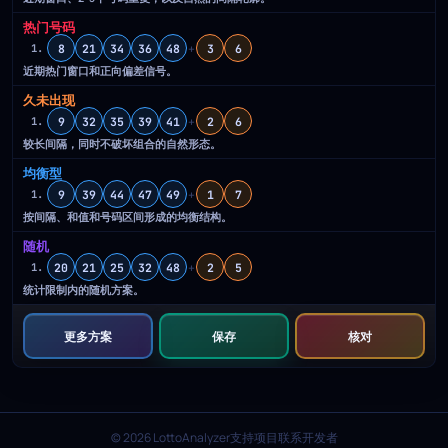
热门号码
8
21
34
36
48
+
3
6
1.
近期热门窗口和正向偏差信号。
久未出现
9
32
35
39
41
+
2
6
1.
较长间隔，同时不破坏组合的自然形态。
均衡型
9
39
44
47
49
+
1
7
1.
按间隔、和值和号码区间形成的均衡结构。
随机
20
21
25
32
48
+
2
5
1.
统计限制内的随机方案。
更多方案
保存
核对
© 2026 LottoAnalyzer
支持项目
联系开发者