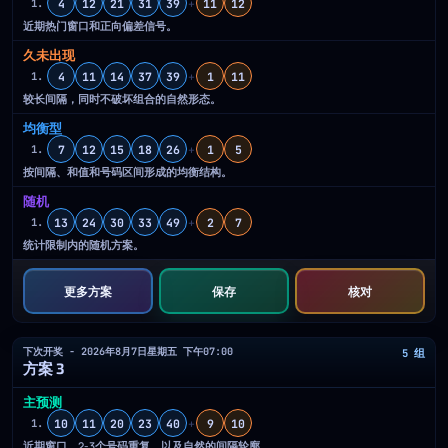
4
12
21
31
39
+
11
12
1.
近期热门窗口和正向偏差信号。
久未出现
4
11
14
37
39
+
1
11
1.
较长间隔，同时不破坏组合的自然形态。
均衡型
7
12
15
18
26
+
1
5
1.
按间隔、和值和号码区间形成的均衡结构。
随机
13
24
30
33
49
+
2
7
1.
统计限制内的随机方案。
更多方案
保存
核对
下次开奖 - 2026年8月7日星期五 下午07:00
5 组
方案 3
主预测
10
11
20
23
40
+
9
10
1.
近期窗口、2-3个号码重复，以及自然的间隔轮廓。