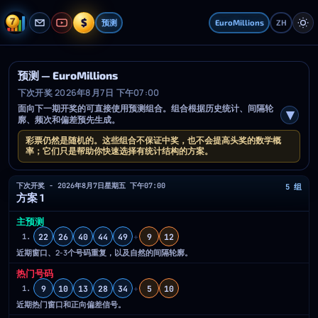
$
预测
EuroMillions
ZH
预测 — EuroMillions
下次开奖 2026年8月7日 下午07:00
面向下一期开奖的可直接使用预测组合。组合根据历史统计、间隔轮
廓、频次和偏差预先生成。
彩票仍然是随机的。这些组合不保证中奖，也不会提高头奖的数学概
率；它们只是帮助你快速选择有统计结构的方案。
下次开奖 - 2026年8月7日星期五 下午07:00
5 组
方案 1
主预测
22
26
40
44
49
+
9
12
1.
近期窗口、2-3个号码重复，以及自然的间隔轮廓。
热门号码
9
10
13
28
34
+
5
10
1.
近期热门窗口和正向偏差信号。