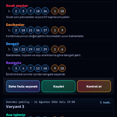
Sıcak sayılar
2
5
7
18
36
+
1
10
1.
Sıcak son pencereler ve pozitif sapma sinyalleri.
Gecikenler
2
18
21
36
37
+
1
9
1.
Kombinasyonun doğal şeklini bozmadan uzun beklemeler.
Dengeli
16
22
29
33
39
+
1
6
1.
Beklemeler, toplam ve sayı aralıklarına göre dengeli şekil.
Rastgele
3
4
7
13
48
+
9
10
1.
İstatistiksel sınırlar içinde rastgele seçenek.
Daha fazla seçenek
Kaydet
Kontrol et
Sonraki çekiliş - 11 Ağustos 2026 Salı 19:00
5 komb.
Varyant 3
Ana tahmin