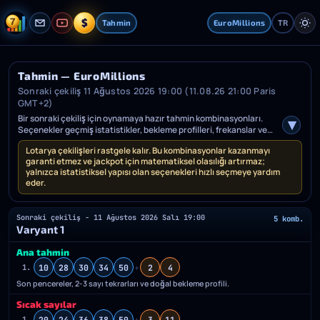
$
Tahmin
EuroMillions
TR
Tahmin — EuroMillions
Sonraki çekiliş 11 Ağustos 2026 19:00 (11.08.26 21:00 Paris
GMT+2)
Bir sonraki çekiliş için oynamaya hazır tahmin kombinasyonları.
Seçenekler geçmiş istatistikler, bekleme profilleri, frekanslar ve
sapmalarla önceden hazırlanır.
Lotarya çekilişleri rastgele kalır. Bu kombinasyonlar kazanmayı
garanti etmez ve jackpot için matematiksel olasılığı artırmaz;
yalnızca istatistiksel yapısı olan seçenekleri hızlı seçmeye yardım
eder.
Sonraki çekiliş - 11 Ağustos 2026 Salı 19:00
5 komb.
Varyant 1
Ana tahmin
10
28
30
34
50
+
2
4
1.
Son pencereler, 2-3 sayı tekrarları ve doğal bekleme profili.
Sıcak sayılar
20
24
36
38
50
+
3
11
1.