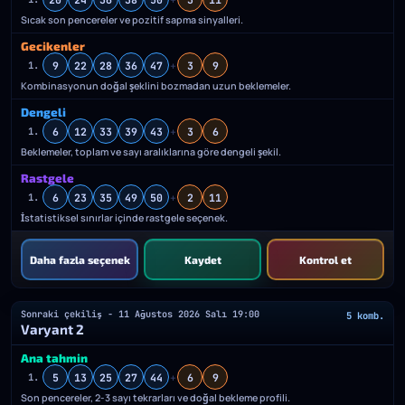
Sıcak son pencereler ve pozitif sapma sinyalleri.
Gecikenler
9
22
28
36
47
+
3
9
1.
Kombinasyonun doğal şeklini bozmadan uzun beklemeler.
Dengeli
6
12
33
39
43
+
3
6
1.
Beklemeler, toplam ve sayı aralıklarına göre dengeli şekil.
Rastgele
6
23
35
49
50
+
2
11
1.
İstatistiksel sınırlar içinde rastgele seçenek.
Daha fazla seçenek
Kaydet
Kontrol et
Sonraki çekiliş - 11 Ağustos 2026 Salı 19:00
5 komb.
Varyant 2
Ana tahmin
5
13
25
27
44
+
6
9
1.
Son pencereler, 2-3 sayı tekrarları ve doğal bekleme profili.