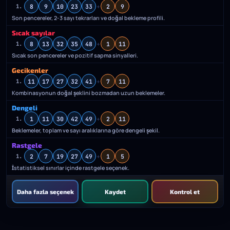
8
9
10
23
33
+
2
9
1.
Son pencereler, 2-3 sayı tekrarları ve doğal bekleme profili.
Sıcak sayılar
8
13
32
35
48
+
1
11
1.
Sıcak son pencereler ve pozitif sapma sinyalleri.
Gecikenler
11
17
27
32
41
+
7
11
1.
Kombinasyonun doğal şeklini bozmadan uzun beklemeler.
Dengeli
1
11
30
42
49
+
2
11
1.
Beklemeler, toplam ve sayı aralıklarına göre dengeli şekil.
Rastgele
2
7
19
27
49
+
1
5
1.
İstatistiksel sınırlar içinde rastgele seçenek.
Daha fazla seçenek
Kaydet
Kontrol et