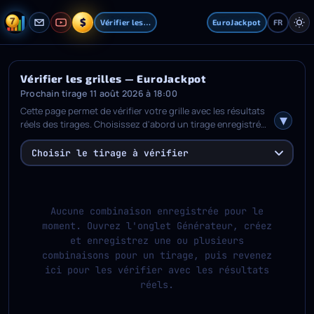
$
Vérifier les grilles
EuroJackpot
FR
Vérifier les grilles — EuroJackpot
Prochain tirage 11 août 2026 à 18:00
Cette page permet de vérifier votre grille avec les résultats
réels des tirages. Choisissez d'abord un tirage enregistré
ou un ensemble de combinaisons, vérifiez ensuite vos
numéros et lancez le contrôle. Vous verrez alors quels
Choisir le tirage à vérifier
numéros principaux et extra correspondent, combien de
bons numéros contient chaque combinaison, le rang
gagnant le cas échéant, ainsi qu'un récapitulatif pour
chaque tirage vérifié.
Aucune combinaison enregistrée pour le
moment. Ouvrez l'onglet Générateur, créez
et enregistrez une ou plusieurs
combinaisons pour un tirage, puis revenez
ici pour les vérifier avec les résultats
réels.