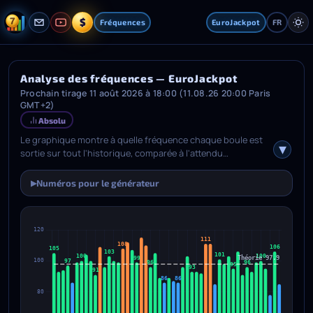
$
Fréquences
EuroJackpot
FR
Analyse des fréquences — EuroJackpot
Prochain tirage 11 août 2026 à 18:00 (11.08.26 20:00 Paris
GMT+2)
Absolu
Le graphique montre à quelle fréquence chaque boule est
sortie sur tout l'historique, comparée à l'attendu
mathématique (ligne pointillée). Les barres au-dessus de la
ligne sont des boules statistiquement chaudes, en
Numéros pour le générateur
▶
dessous des boules froides. Utilisez le bouton de mode
pour passer entre Absolu (nombre total vs ligne théorique)
et Delta (écart par rapport à la théorie, ligne sur zéro). Le
panneau d'info indique combien de boules tombent dans
chaque catégorie : chaud, tiède, normal, frais, froid.
Survolez une barre pour voir les détails. Si la loterie a des
boules extra, un graphique séparé apparaît en dessous.