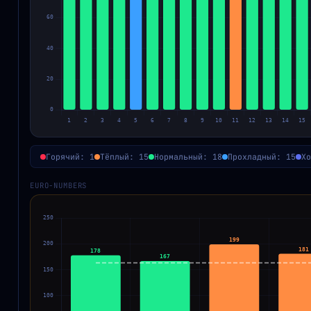
Горячий: 1
Тёплый: 15
Нормальный: 18
Прохладный: 15
Хо
EURO-NUMBERS