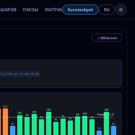
 ШАРОВ
ПАУЗЫ
МАТРИЦА
ОТКЛОНЕНИЯ
ГЕНЕРАТОР
EuroJackpot
RU
Абсолют
3
44
45
46
47
48
49
50