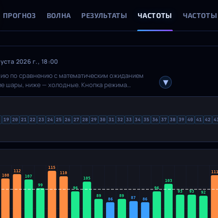
ПРОГНОЗ
ВОЛНА
РЕЗУЛЬТАТЫ
ЧАСТОТЫ
ЧАСТОТЫ
ста 2026 г., 18:00
орию по сравнению с математическим ожиданием
чие шары, ниже — холодные. Кнопка режима
Дельта (разница с теорией, линия на нуле). Инфо-
, тёплые, нормальные, прохладные, холодные.
есть дополнительные шары, отдельный график
8
19
20
21
22
23
24
25
26
27
28
29
30
31
32
33
34
35
36
37
38
39
40
41
42
4