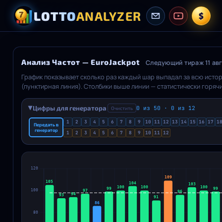
LOTTO
ANALYZER
$
Анализ Частот — EuroJackpot
Следующий тираж 11 авгу
График показывает сколько раз каждый шар выпадал за всю ист
(пунктирная линия). Столбики выше линии — статистически горя
переключает между Абсолют (общее количество и линия теории) и 
панель показывает распределение шаров по категориям: горячие
Цифры для генератора
0 из 50 · 0 из 12
Очистить
▶
Наведите на столбик для детальной статистики. Если у лотереи 
1
2
3
4
5
6
7
8
9
10
11
12
13
14
15
16
17
1
отображается ниже.
Передать в
генератор
1
2
3
4
5
6
7
8
9
10
11
12