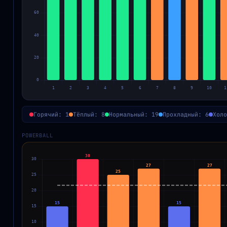
Горячий: 1
Тёплый: 8
Нормальный: 19
Прохладный: 6
Холо
POWERBALL