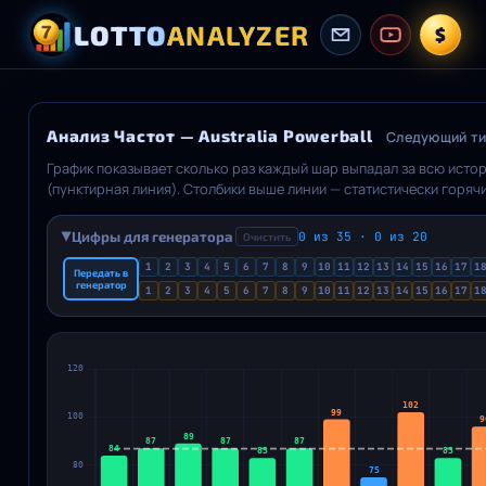
LOTTO
ANALYZER
$
Анализ Частот — Australia Powerball
Следующий тир
График показывает сколько раз каждый шар выпадал за всю ист
(пунктирная линия). Столбики выше линии — статистически горя
переключает между Абсолют (общее количество и линия теории) и 
панель показывает распределение шаров по категориям: горячие
Цифры для генератора
0 из 35 · 0 из 20
Очистить
▶
Наведите на столбик для детальной статистики. Если у лотереи 
1
2
3
4
5
6
7
8
9
10
11
12
13
14
15
16
17
1
отображается ниже.
Передать в
генератор
1
2
3
4
5
6
7
8
9
10
11
12
13
14
15
16
17
1