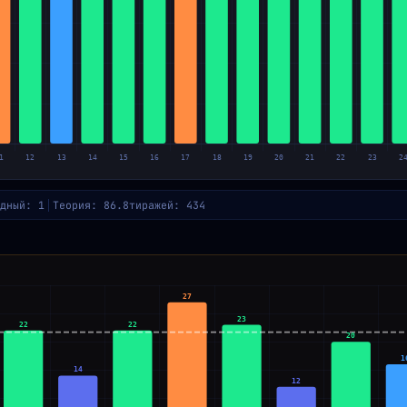
дный: 1
Теория: 86.8
тиражей: 434