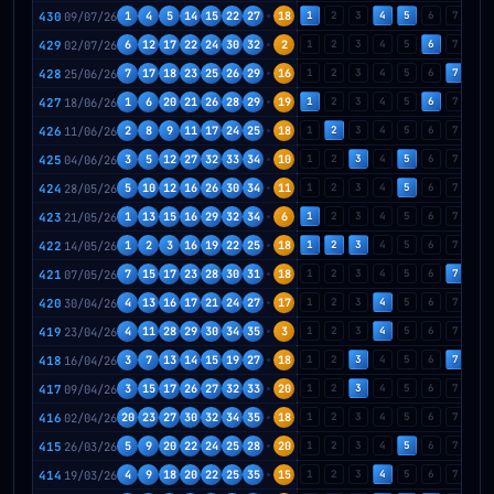
430
09/07/26
1
4
5
14
15
22
27
18
1
2
3
4
5
6
7
8
429
02/07/26
6
12
17
22
24
30
32
2
1
2
3
4
5
6
7
8
428
25/06/26
7
17
18
23
25
26
29
16
1
2
3
4
5
6
7
8
427
18/06/26
1
6
20
21
26
28
29
19
1
2
3
4
5
6
7
8
426
11/06/26
2
8
9
11
17
24
25
18
1
2
3
4
5
6
7
8
425
04/06/26
3
5
12
27
32
33
34
10
1
2
3
4
5
6
7
8
424
28/05/26
5
10
12
16
26
30
34
11
1
2
3
4
5
6
7
8
423
21/05/26
1
13
15
16
29
32
34
6
1
2
3
4
5
6
7
8
422
14/05/26
1
2
3
16
19
22
25
18
1
2
3
4
5
6
7
8
421
07/05/26
7
15
17
23
28
30
31
18
1
2
3
4
5
6
7
8
420
30/04/26
4
13
16
17
21
24
27
17
1
2
3
4
5
6
7
8
419
23/04/26
4
11
28
29
30
34
35
3
1
2
3
4
5
6
7
8
418
16/04/26
3
7
13
14
15
19
27
18
1
2
3
4
5
6
7
8
417
09/04/26
3
15
17
26
27
32
33
20
1
2
3
4
5
6
7
8
416
02/04/26
20
23
27
30
32
34
35
18
1
2
3
4
5
6
7
8
415
26/03/26
5
9
20
22
24
25
28
20
1
2
3
4
5
6
7
8
414
19/03/26
4
9
18
20
22
25
35
15
1
2
3
4
5
6
7
8