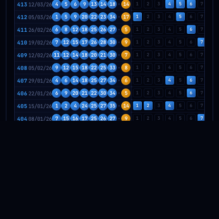
413
12/03/26
4
5
6
9
13
14
18
14
1
2
3
4
5
6
7
8
412
05/03/26
1
5
9
20
22
23
34
17
1
2
3
4
5
6
7
8
411
26/02/26
6
8
12
18
25
26
27
5
1
2
3
4
5
6
7
8
410
19/02/26
7
12
15
17
26
28
30
9
1
2
3
4
5
6
7
8
409
12/02/26
11
12
14
18
20
21
30
7
1
2
3
4
5
6
7
8
408
05/02/26
9
12
15
18
22
25
33
8
1
2
3
4
5
6
7
8
407
29/01/26
4
6
14
18
25
27
34
6
1
2
3
4
5
6
7
8
406
22/01/26
6
9
20
21
22
30
34
5
1
2
3
4
5
6
7
8
405
15/01/26
1
2
4
24
25
27
35
14
1
2
3
4
5
6
7
8
404
08/01/26
7
15
16
17
25
26
27
9
1
2
3
4
5
6
7
8
403
01/01/26
7
9
15
18
27
29
30
3
1
2
3
4
5
6
7
8
402
25/12/25
7
11
16
17
20
23
29
17
1
2
3
4
5
6
7
8
401
18/12/25
2
15
16
19
25
31
35
14
1
2
3
4
5
6
7
8
400
11/12/25
4
5
10
12
16
23
25
10
1
2
3
4
5
6
7
8
399
04/12/25
9
11
12
15
19
23
32
14
1
2
3
4
5
6
7
8
398
27/11/25
2
9
11
17
19
24
28
1
1
2
3
4
5
6
7
8
397
20/11/25
4
11
12
13
19
27
29
20
1
2
3
4
5
6
7
8