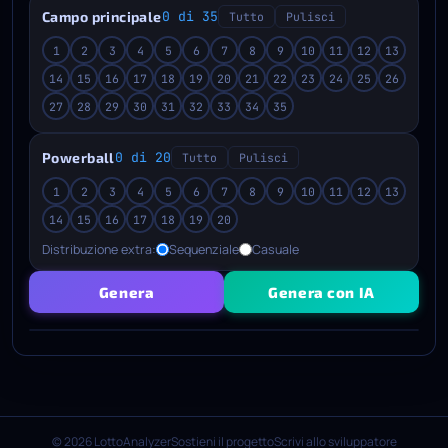
Campo principale
0 di 35
Tutto
Pulisci
1
2
3
4
5
6
7
8
9
10
11
12
13
14
15
16
17
18
19
20
21
22
23
24
25
26
27
28
29
30
31
32
33
34
35
Powerball
0 di 20
Tutto
Pulisci
1
2
3
4
5
6
7
8
9
10
11
12
13
14
15
16
17
18
19
20
Distribuzione extra:
Sequenziale
Casuale
Genera
Genera con IA
© 2026 LottoAnalyzer
Sostieni il progetto
Scrivi allo sviluppatore