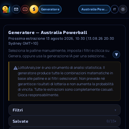
$
Generatore
Australia Powerball
IT
Generatore — Australia Powerball
Prossima estrazione 13 agosto 2026, 10:30 (13.08.26 20:30
Sydney GMT+10)
Seleziona le palline manualmente, imposta i filtri e clicca su
Genera, oppure usa la generazione IA per una selezione
automatica intelligente basata sull'analisi statistica. Dopo la
generazione, scegli le combinazioni che preferisci, apri la
⚠️
LottoAnalyzer è uno strumento di analisi statistica. Il
scheda Salvate, seleziona una prossima estrazione e
generatore produce tutte le combinazioni matematiche in
salvale.
base alle palline e ai filtri selezionati. Non prevede né
garantisce risultati di lotteria e non aumenta la probabilità
di vincita. Tutte le estrazioni sono completamente casuali.
Gioca responsabilmente.
Filtri
▾
Salvate
0/15
▾