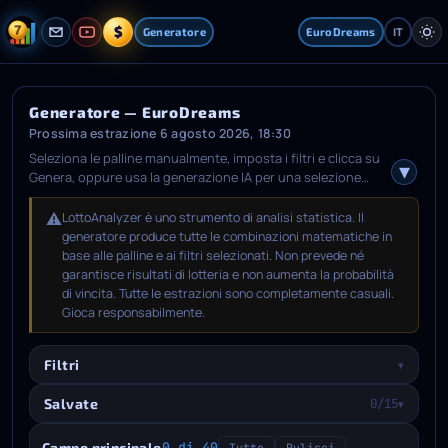
$
Generatore
EuroDreams
IT
Generatore — EuroDreams
Prossima estrazione 6 agosto 2026, 18:30
Seleziona le palline manualmente, imposta i filtri e clicca su
Genera, oppure usa la generazione IA per una selezione
automatica intelligente basata sull'analisi statistica. Dopo la
generazione, scegli le combinazioni che preferisci, apri la
⚠️
LottoAnalyzer è uno strumento di analisi statistica. Il
scheda Salvate, seleziona una prossima estrazione e
generatore produce tutte le combinazioni matematiche in
salvale.
base alle palline e ai filtri selezionati. Non prevede né
garantisce risultati di lotteria e non aumenta la probabilità
di vincita. Tutte le estrazioni sono completamente casuali.
Gioca responsabilmente.
Filtri
▾
Salvate
0/15
▾
Campo principale
0 di 40
Tutto
Pulisci