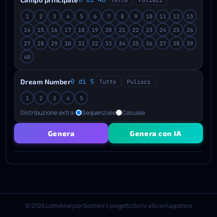
1
2
3
4
5
6
7
8
9
10
11
12
13
14
15
16
17
18
19
20
21
22
23
24
25
26
27
28
29
30
31
32
33
34
35
36
37
38
39
40
Dream Number
0 di 5
Tutto
Pulisci
1
2
3
4
5
Distribuzione extra:
Sequenziale
Casuale
Genera
Genera con IA
© 2026 LottoAnalyzer
Sostieni il progetto
Scrivi allo sviluppatore