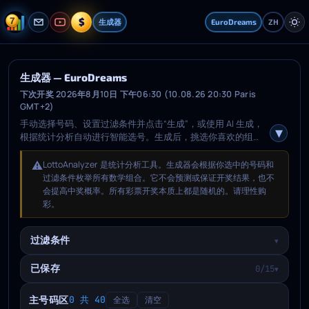
$
生成器
EuroDreams
ZH
生成器 — EuroDreams
下次开奖 2026年8月10日 下午06:30 (10.08.26 20:30 Paris
GMT+2)
手动选择号码、设置过滤条件并点击“生成”，或使用 AI 生成，
根据统计分析自动进行智能选号。生成后，挑选你喜欢的组
合，打开“已保存”标签，选择一个未来期次并保存。
⚠️
LottoAnalyzer 是统计分析工具。生成器会根据你选中的号码和
过滤条件枚举所有数学组合。它不会预测或保证开奖结果，也不
会提高中奖概率。所有彩票开奖本质上都是随机的。请理性购
彩。
过滤条件
▾
已保存
0/15
▾
主号码区
0 共 40
全选
清空