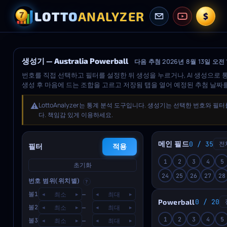
LOTTO
ANALYZER
$
생성기 — Australia Powerball
다음 추첨 2026년 8월 13일 오전 1
번호를 직접 선택하고 필터를 설정한 뒤 생성을 누르거나, AI 생성으로 
생성 후 마음에 드는 조합을 고르고 저장됨 탭을 열어 예정된 추첨 날짜
⚠️
LottoAnalyzer는 통계 분석 도구입니다. 생성기는 선택한 번호
다. 책임감 있게 이용하세요.
메인 필드
0 / 35
전
필터
적용
1
2
3
4
5
초기화
24
25
26
27
28
번호 범위(위치별)
?
볼1
—
◂
▸
◂
▸
Powerball
0 / 20
볼2
—
◂
▸
◂
▸
1
2
3
4
5
볼3
—
◂
▸
◂
▸