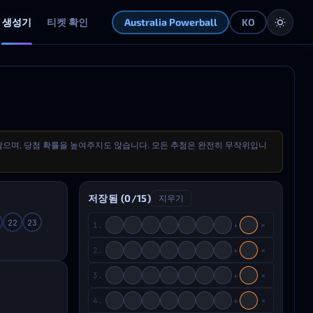
생성기
티켓 확인
Australia Powerball
KO
 않으며, 당첨 확률을 높여주지도 않습니다. 모든 추첨은 완전히 무작위입니
저장됨 (
0
/15)
지우기
22
23
×
+
1.
×
+
2.
×
+
3.
×
+
4.