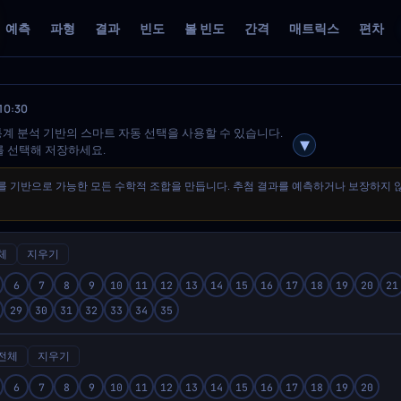
예측
파형
결과
빈도
볼 빈도
간격
매트릭스
편차
0:30
통계 분석 기반의 스마트 자동 선택을 사용할 수 있습니다.
를 선택해 저장하세요.
와 필터를 기반으로 가능한 모든 수학적 조합을 만듭니다. 추첨 결과를 예측하거나 보장하지
체
지우기
6
7
8
9
10
11
12
13
14
15
16
17
18
19
20
21
29
30
31
32
33
34
35
전체
지우기
6
7
8
9
10
11
12
13
14
15
16
17
18
19
20