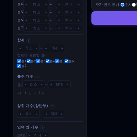
볼4
—
추가 번호 분배:
순차
◂
▸
◂
▸
볼5
—
◂
▸
◂
▸
볼6
—
◂
▸
◂
▸
볼7
—
◂
▸
◂
▸
합계
?
—
◂
▸
◂
▸
합계에 포함할 볼:
볼1
볼2
볼3
볼4
볼5
볼6
볼7
홀수 개수
?
홀:
—
◂
▸
◂
▸
짝:
—
상위 개수(상반부)
?
—
◂
▸
◂
▸
연속 쌍 개수
?
최대:
◂
▸