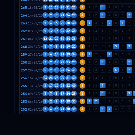
265
18/05/26
3
11
16
20
21
22
4
1
2
3
4
5
6
7
264
14/05/26
3
7
9
21
24
27
4
1
2
3
4
5
6
7
263
11/05/26
1
4
6
22
30
38
5
1
2
3
4
5
6
7
262
07/05/26
9
12
13
24
32
38
5
1
2
3
4
5
6
7
261
04/05/26
12
21
27
30
34
38
1
1
2
3
4
5
6
7
260
30/04/26
5
7
9
16
19
22
2
1
2
3
4
5
6
7
259
27/04/26
1
4
14
21
29
34
1
1
2
3
4
5
6
7
258
23/04/26
3
7
19
22
23
29
2
1
2
3
4
5
6
7
257
20/04/26
5
7
15
24
26
31
4
1
2
3
4
5
6
7
256
16/04/26
23
24
28
29
31
40
3
1
2
3
4
5
6
7
255
13/04/26
3
17
19
28
33
40
5
1
2
3
4
5
6
7
254
09/04/26
3
7
8
19
24
29
5
1
2
3
4
5
6
7
253
06/04/26
1
2
8
14
28
33
3
1
2
3
4
5
6
7
252
02/04/26
3
4
13
21
30
37
4
1
2
3
4
5
6
7
251
30/03/26
3
17
20
23
30
39
3
1
2
3
4
5
6
7
250
26/03/26
11
14
30
32
34
39
5
1
2
3
4
5
6
7
249
23/03/26
1
4
6
13
16
28
5
1
2
3
4
5
6
7