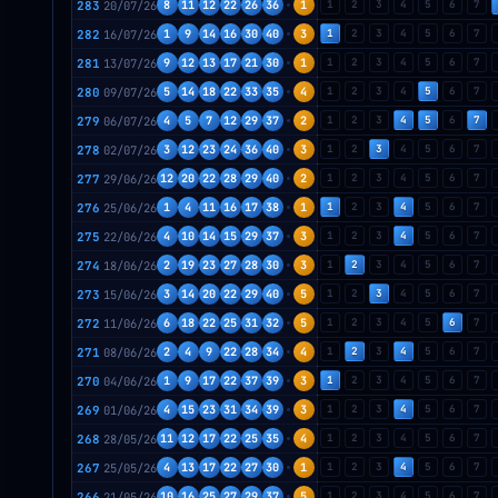
283
20/07/26
8
11
12
22
26
36
1
1
2
3
4
5
6
7
282
16/07/26
1
9
14
16
30
40
3
1
2
3
4
5
6
7
281
13/07/26
9
12
13
17
21
30
1
1
2
3
4
5
6
7
280
09/07/26
5
14
18
22
33
35
4
1
2
3
4
5
6
7
279
06/07/26
4
5
7
12
29
37
2
1
2
3
4
5
6
7
278
02/07/26
3
12
23
24
36
40
3
1
2
3
4
5
6
7
277
29/06/26
12
20
22
28
29
40
2
1
2
3
4
5
6
7
276
25/06/26
1
4
11
16
17
38
1
1
2
3
4
5
6
7
275
22/06/26
4
10
14
15
29
37
3
1
2
3
4
5
6
7
274
18/06/26
2
19
23
27
28
30
3
1
2
3
4
5
6
7
273
15/06/26
3
14
20
22
29
40
5
1
2
3
4
5
6
7
272
11/06/26
6
18
22
25
31
32
5
1
2
3
4
5
6
7
271
08/06/26
2
4
9
22
28
34
4
1
2
3
4
5
6
7
270
04/06/26
1
9
17
22
37
39
3
1
2
3
4
5
6
7
269
01/06/26
4
15
23
31
34
39
3
1
2
3
4
5
6
7
268
28/05/26
11
12
17
22
25
35
4
1
2
3
4
5
6
7
267
25/05/26
4
13
17
22
27
30
1
1
2
3
4
5
6
7
266
21/05/26
10
16
25
27
29
37
5
1
2
3
4
5
6
7