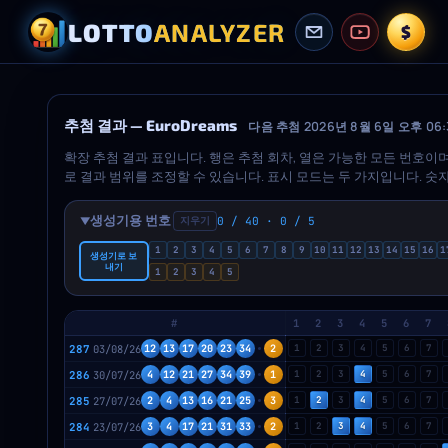
LOTTO
ANALYZER
$
추첨 결과 — EuroDreams
다음 추첨 2026년 8월 6일 오후 06:
확장 추첨 결과 표입니다. 행은 추첨 회차, 열은 가능한 모든 번호이며, 
로 결과 범위를 조정할 수 있습니다. 표시 모드는 두 가지입니다. 숫
레트), 위치 보기에서는 정렬된 위치별로 각 공을 다른 색으로 표시
다. Columns 버튼은 10개 번호마다 세로 가이드를 켜고 끄며, Info
생성기용 번호
지우기
0 / 40 · 0 / 5
▶
환합니다.
1
2
3
4
5
6
7
8
9
10
11
12
13
14
15
16
1
생성기로 보
내기
1
2
3
4
5
#
1
2
3
4
5
6
7
287
03/08/26
12
13
17
20
23
34
2
1
2
3
4
5
6
7
286
30/07/26
4
12
21
27
34
39
1
1
2
3
4
5
6
7
285
27/07/26
2
4
13
16
21
25
3
1
2
3
4
5
6
7
284
23/07/26
3
4
17
21
31
33
2
1
2
3
4
5
6
7