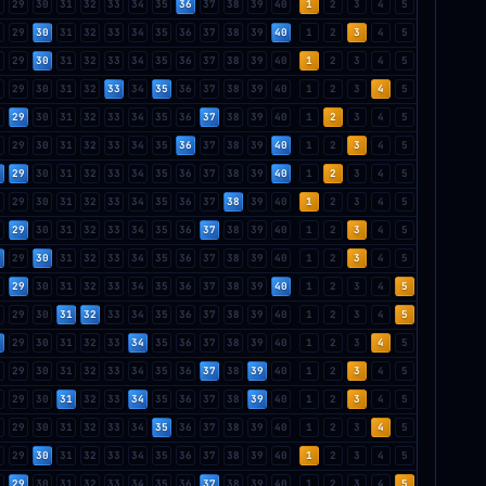
8
29
30
31
32
33
34
35
36
37
38
39
40
1
2
3
4
5
8
29
30
31
32
33
34
35
36
37
38
39
40
1
2
3
4
5
8
29
30
31
32
33
34
35
36
37
38
39
40
1
2
3
4
5
8
29
30
31
32
33
34
35
36
37
38
39
40
1
2
3
4
5
8
29
30
31
32
33
34
35
36
37
38
39
40
1
2
3
4
5
8
29
30
31
32
33
34
35
36
37
38
39
40
1
2
3
4
5
8
29
30
31
32
33
34
35
36
37
38
39
40
1
2
3
4
5
8
29
30
31
32
33
34
35
36
37
38
39
40
1
2
3
4
5
8
29
30
31
32
33
34
35
36
37
38
39
40
1
2
3
4
5
8
29
30
31
32
33
34
35
36
37
38
39
40
1
2
3
4
5
8
29
30
31
32
33
34
35
36
37
38
39
40
1
2
3
4
5
8
29
30
31
32
33
34
35
36
37
38
39
40
1
2
3
4
5
8
29
30
31
32
33
34
35
36
37
38
39
40
1
2
3
4
5
8
29
30
31
32
33
34
35
36
37
38
39
40
1
2
3
4
5
8
29
30
31
32
33
34
35
36
37
38
39
40
1
2
3
4
5
8
29
30
31
32
33
34
35
36
37
38
39
40
1
2
3
4
5
8
29
30
31
32
33
34
35
36
37
38
39
40
1
2
3
4
5
8
29
30
31
32
33
34
35
36
37
38
39
40
1
2
3
4
5