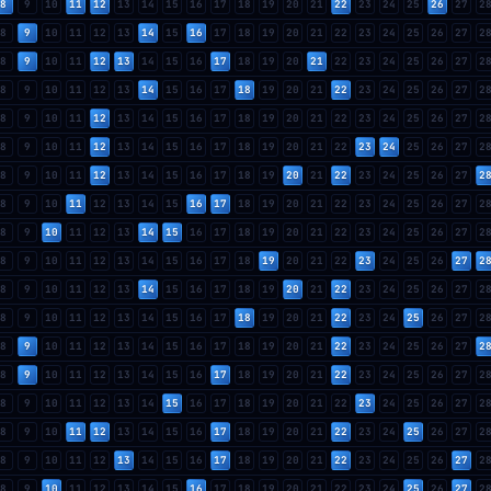
8
9
10
11
12
13
14
15
16
17
18
19
20
21
22
23
24
25
26
27
2
8
9
10
11
12
13
14
15
16
17
18
19
20
21
22
23
24
25
26
27
2
8
9
10
11
12
13
14
15
16
17
18
19
20
21
22
23
24
25
26
27
2
8
9
10
11
12
13
14
15
16
17
18
19
20
21
22
23
24
25
26
27
2
8
9
10
11
12
13
14
15
16
17
18
19
20
21
22
23
24
25
26
27
2
8
9
10
11
12
13
14
15
16
17
18
19
20
21
22
23
24
25
26
27
2
8
9
10
11
12
13
14
15
16
17
18
19
20
21
22
23
24
25
26
27
2
8
9
10
11
12
13
14
15
16
17
18
19
20
21
22
23
24
25
26
27
2
8
9
10
11
12
13
14
15
16
17
18
19
20
21
22
23
24
25
26
27
2
8
9
10
11
12
13
14
15
16
17
18
19
20
21
22
23
24
25
26
27
2
8
9
10
11
12
13
14
15
16
17
18
19
20
21
22
23
24
25
26
27
2
8
9
10
11
12
13
14
15
16
17
18
19
20
21
22
23
24
25
26
27
2
8
9
10
11
12
13
14
15
16
17
18
19
20
21
22
23
24
25
26
27
2
8
9
10
11
12
13
14
15
16
17
18
19
20
21
22
23
24
25
26
27
2
8
9
10
11
12
13
14
15
16
17
18
19
20
21
22
23
24
25
26
27
2
8
9
10
11
12
13
14
15
16
17
18
19
20
21
22
23
24
25
26
27
2
8
9
10
11
12
13
14
15
16
17
18
19
20
21
22
23
24
25
26
27
2
8
9
10
11
12
13
14
15
16
17
18
19
20
21
22
23
24
25
26
27
2