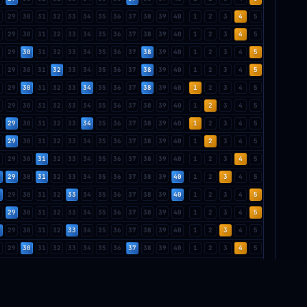
8
29
30
31
32
33
34
35
36
37
38
39
40
1
2
3
4
5
8
29
30
31
32
33
34
35
36
37
38
39
40
1
2
3
4
5
8
29
30
31
32
33
34
35
36
37
38
39
40
1
2
3
4
5
8
29
30
31
32
33
34
35
36
37
38
39
40
1
2
3
4
5
8
29
30
31
32
33
34
35
36
37
38
39
40
1
2
3
4
5
8
29
30
31
32
33
34
35
36
37
38
39
40
1
2
3
4
5
8
29
30
31
32
33
34
35
36
37
38
39
40
1
2
3
4
5
8
29
30
31
32
33
34
35
36
37
38
39
40
1
2
3
4
5
8
29
30
31
32
33
34
35
36
37
38
39
40
1
2
3
4
5
8
29
30
31
32
33
34
35
36
37
38
39
40
1
2
3
4
5
8
29
30
31
32
33
34
35
36
37
38
39
40
1
2
3
4
5
8
29
30
31
32
33
34
35
36
37
38
39
40
1
2
3
4
5
8
29
30
31
32
33
34
35
36
37
38
39
40
1
2
3
4
5
8
29
30
31
32
33
34
35
36
37
38
39
40
1
2
3
4
5
8
29
30
31
32
33
34
35
36
37
38
39
40
1
2
3
4
5
8
29
30
31
32
33
34
35
36
37
38
39
40
1
2
3
4
5
8
29
30
31
32
33
34
35
36
37
38
39
40
1
2
3
4
5