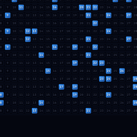
8
9
10
11
12
13
14
15
16
17
18
19
20
21
22
23
24
25
26
27
2
8
9
10
11
12
13
14
15
16
17
18
19
20
21
22
23
24
25
26
27
2
8
9
10
11
12
13
14
15
16
17
18
19
20
21
22
23
24
25
26
27
2
8
9
10
11
12
13
14
15
16
17
18
19
20
21
22
23
24
25
26
27
2
8
9
10
11
12
13
14
15
16
17
18
19
20
21
22
23
24
25
26
27
2
8
9
10
11
12
13
14
15
16
17
18
19
20
21
22
23
24
25
26
27
2
8
9
10
11
12
13
14
15
16
17
18
19
20
21
22
23
24
25
26
27
2
8
9
10
11
12
13
14
15
16
17
18
19
20
21
22
23
24
25
26
27
2
8
9
10
11
12
13
14
15
16
17
18
19
20
21
22
23
24
25
26
27
2
8
9
10
11
12
13
14
15
16
17
18
19
20
21
22
23
24
25
26
27
2
8
9
10
11
12
13
14
15
16
17
18
19
20
21
22
23
24
25
26
27
2
8
9
10
11
12
13
14
15
16
17
18
19
20
21
22
23
24
25
26
27
2
8
9
10
11
12
13
14
15
16
17
18
19
20
21
22
23
24
25
26
27
2
8
9
10
11
12
13
14
15
16
17
18
19
20
21
22
23
24
25
26
27
2
8
9
10
11
12
13
14
15
16
17
18
19
20
21
22
23
24
25
26
27
2
8
9
10
11
12
13
14
15
16
17
18
19
20
21
22
23
24
25
26
27
2
8
9
10
11
12
13
14
15
16
17
18
19
20
21
22
23
24
25
26
27
2