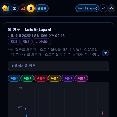
$
볼 빈도
Loto 6 (Japan)
KO
볼 빈도 — Loto 6 (Japan)
다음 추첨 2026년 8월 10일 오전 09:45
절대
막대
데이터
추첨 결과를 오름차순으로 정렬했을 때의 위치별 번호 분포입
니다. 각 추첨을 오름차순으로 정렬한 뒤, 각 숫자가 1위(가장 작
은 값), 2위 등에 몇 번 나타났는지 셉니다. 점선은 순서 통계 공
식에 기반한 이론 분포입니다. 절대/편차 버튼으로 원시 횟수와
생성기용 번호
▶
이론 대비 편차를 전환하고, Bars/Curve 버튼으로 표시 형식을
바꿀 수 있습니다. Data 버튼은 차트 값 라벨을 표시/숨김합니
볼 1
볼 2
볼 3
볼 4
볼 5
볼 6
다. 아래의 색 버튼으로 각 위치를 개별적으로 켜고 끌 수 있습니
다. 툴팁에는 각 숫자의 위치별 실제값, 이론값, 편차가 표시됩니
다.