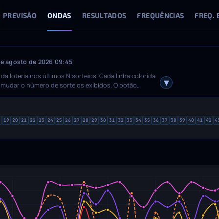
PREVISÃO
ONDAS
RESULTADOS
FREQUÊNCIAS
FREQ. 
de agosto de 2026 09:45
da loteria nos últimos N sorteios. Cada linha colorida
 mudar o número de sorteios exibidos. O botão
s mostra os números exatos em cada ponto. Passe o
bolas sorteadas naquele sorteio e sua data. Ative ou
 loteria tiver bolas extras, um gráfico separado
8
19
20
21
22
23
24
25
26
27
28
29
30
31
32
33
34
35
36
37
38
39
40
41
42
4