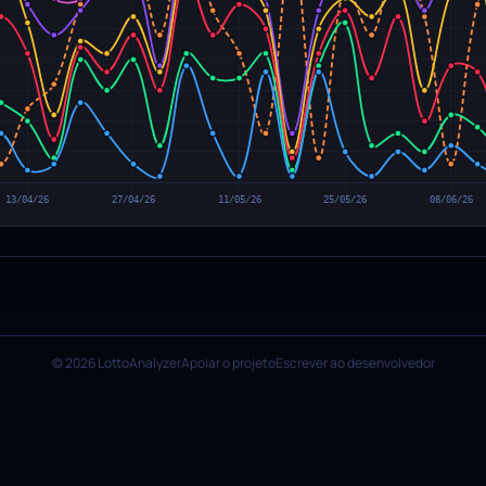
© 2026 LottoAnalyzer
Apoiar o projeto
Escrever ao desenvolvedor