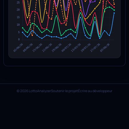
© 2026 LottoAnalyzer
Soutenir le projet
Écrire au développeur