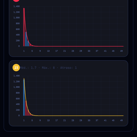
23
Méd.: 1.7 · Máx.: 8 · Atraso: 1