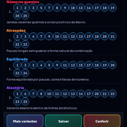
Números quentes
1
2
3
5
7
8
9
10
13
14
17
18
19
1.
20
25
Janelas recentes quentes e sinais positivos de desvio.
Atrasados
2
3
4
7
9
10
11
12
13
17
18
20
21
1.
22
23
Pausas longas sem quebrar a forma natural da combinação.
Equilibrada
1
2
3
4
5
9
11
13
15
17
18
19
20
1.
22
24
Forma equilibrada por pausas, soma e faixas de números.
Aleatória
1
6
7
8
10
11
12
13
14
17
20
21
22
1.
23
25
Variante aleatória dentro de limites estatísticos.
Mais variantes
Salvar
Conferir