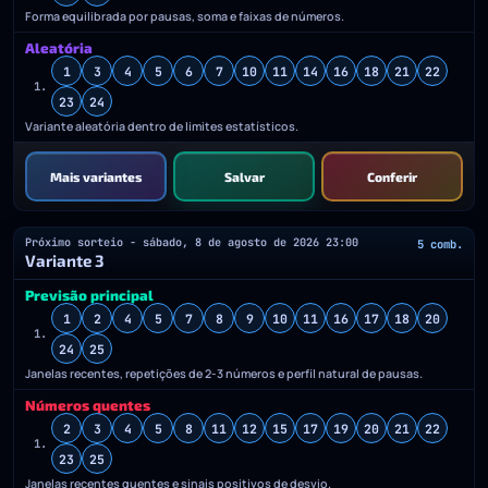
Forma equilibrada por pausas, soma e faixas de números.
Aleatória
1
3
4
5
6
7
10
11
14
16
18
21
22
1.
23
24
Variante aleatória dentro de limites estatísticos.
Mais variantes
Salvar
Conferir
Próximo sorteio - sábado, 8 de agosto de 2026 23:00
5 comb.
Variante 3
Previsão principal
1
2
4
5
7
8
9
10
11
16
17
18
20
1.
24
25
Janelas recentes, repetições de 2-3 números e perfil natural de pausas.
Números quentes
2
3
4
5
8
11
12
15
17
19
20
21
22
1.
23
25
Janelas recentes quentes e sinais positivos de desvio.