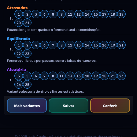
Atrasados
1
2
3
6
8
9
11
12
14
15
17
18
19
1.
20
21
Pausas longas sem quebrar a forma natural da combinação.
Equilibrada
1
2
4
6
7
8
11
13
14
15
16
19
21
1.
22
23
Forma equilibrada por pausas, soma e faixas de números.
Aleatória
3
5
6
7
8
11
13
15
18
19
20
21
23
1.
24
25
Variante aleatória dentro de limites estatísticos.
Mais variantes
Salvar
Conferir
© 2026 LottoAnalyzer
Apoiar o projeto
Escrever ao desenvolvedor