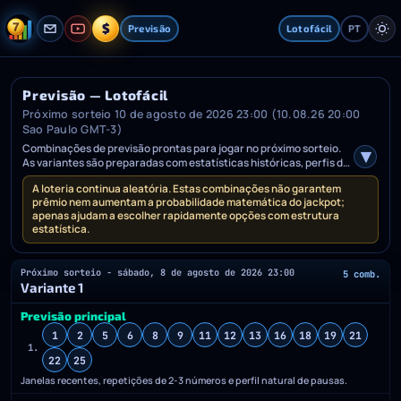
$
Previsão
Lotofácil
PT
Previsão — Lotofácil
Próximo sorteio 10 de agosto de 2026 23:00 (10.08.26 20:00
Sao Paulo GMT-3)
Combinações de previsão prontas para jogar no próximo sorteio.
As variantes são preparadas com estatísticas históricas, perfis de
pausas, frequências e desvios.
A loteria continua aleatória. Estas combinações não garantem
prêmio nem aumentam a probabilidade matemática do jackpot;
apenas ajudam a escolher rapidamente opções com estrutura
estatística.
Próximo sorteio - sábado, 8 de agosto de 2026 23:00
5 comb.
Variante 1
Previsão principal
1
2
5
6
8
9
11
12
13
16
18
19
21
1.
22
25
Janelas recentes, repetições de 2-3 números e perfil natural de pausas.