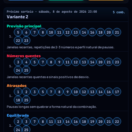
Próximo sorteio - sábado, 8 de agosto de 2026 23:00
5 comb.
Variante 2
Previsão principal
5
6
7
8
10
11
12
13
14
16
18
20
21
1.
22
23
Janelas recentes, repetições de 2-3 números e perfil natural de pausas.
Números quentes
3
4
5
7
8
9
11
12
13
14
20
21
23
1.
24
25
Janelas recentes quentes e sinais positivos de desvio.
Atrasados
1
2
3
5
7
8
9
10
12
13
14
16
17
1.
18
25
Pausas longas sem quebrar a forma natural da combinação.
Equilibrada
2
3
7
8
11
13
14
16
18
19
20
21
22
1.
24
25