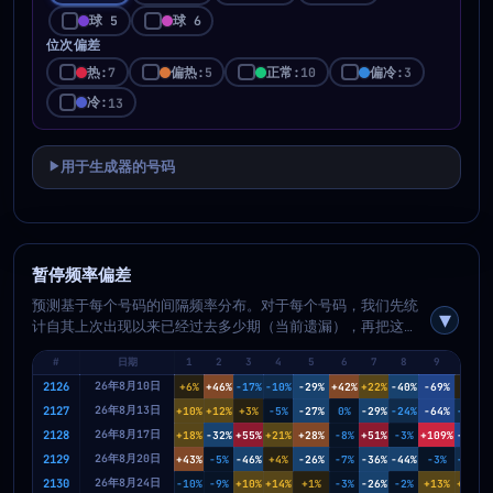
球 5
球 6
位次偏差
热:
偏热:
正常:
偏冷:
7
5
10
3
冷:
13
用于生成器的号码
▶
暂停频率偏差
预测基于每个号码的间隔频率分布。对于每个号码，我们先统
计自其上次出现以来已经过去多少期（当前遗漏），再把这个
遗漏长度向未来期次投射。在每个预测的间隔长度上，把经验
#
日期
1
2
3
4
5
6
7
8
9
10
频率（实际观察到的频率）与理论频率（期望值）进行比较。
如果某个号码比平时更久未开出，也就是它在这个遗漏长度上
2126
26年8月10日
+6%
+46%
-17%
-10%
-29%
+42%
+22%
-40%
-69%
+4%
的实际概率高于理论概率，则偏差为正（偏热，红色）；如果
2127
26年8月13日
+10%
+12%
+3%
-5%
-27%
0%
-29%
-24%
-64%
-25%
号码刚开出不久，而较短间隔在历史上较少出现，则偏差为负
2128
26年8月17日
+18%
-32%
+55%
+21%
+28%
-8%
+51%
-3%
+109%
-73%
+
（偏冷，蓝色）。颜色越深，偏差越强。使用切换按钮可在相
2129
26年8月20日
+43%
-5%
-46%
+4%
-26%
-7%
-36%
-44%
-3%
-14%
对值（%）和绝对值（百分点）之间切换。
2130
26年8月24日
-10%
-9%
+10%
+14%
+1%
-3%
-26%
-2%
+13%
+18%