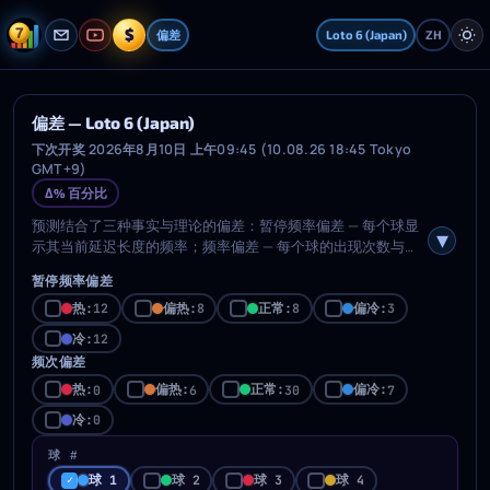
$
偏差
Loto 6 (Japan)
ZH
偏差 — Loto 6 (Japan)
下次开奖 2026年8月10日 上午09:45 (10.08.26 18:45 Tokyo
GMT+9)
Δ% 百分比
预测结合了三种事实与理论的偏差：暂停频率偏差 — 每个球显
示其当前延迟长度的频率；频率偏差 — 每个球的出现次数与理
论平均值的偏差；位次偏差 — 每个有序球位置的偏差（顺序统
暂停频率偏差
计量）。在下方行中勾选类别（热 / 温 / 正常 / 凉 / 冷）以自动
填充生成器选择器中的匹配号码。对于位次偏差，请先选择一
热:
偏热:
正常:
偏冷:
12
8
8
3
个或多个球位置。右侧开关可在百分比（%）和绝对值显示之
冷:
12
间切换。
频次偏差
热:
偏热:
正常:
偏冷:
0
6
30
7
冷:
0
球 #
球 1
球 2
球 3
球 4