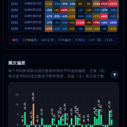
2131
26年8月27日
+13%
-24%
-39%
-42%
0%
0%
+30%
+52%
+227%
+26%
2132
26年8月31日
-25%
+6%
+63%
+15%
-3%
+2%
-25%
-27%
-24%
+10%
2133
26年9月03日
-67%
-59%
-42%
+12%
-10%
-15%
+17%
+88%
-12%
+42%
2134
26年9月07日
-37%
-5%
-14%
+4%
+110%
+8%
+70%
-60%
-100%
-17%
2135
26年9月10日
+47%
-17%
-11%
+6%
-8%
+14%
+18%
-8%
+19%
-4%
热: 129
偏热: 48
正常: 57
偏冷: 57
冷: 139
期: 2126
频次偏差
每个号码的实际出现次数相对理论平均值的偏差。正值（热）
表示该号码出现次数高于数学期望，负值（冷）表示低于数学
期望。