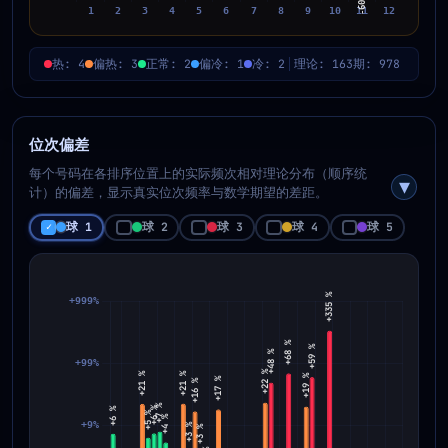
热: 4
偏热: 3
正常: 2
偏冷: 1
冷: 2
理论: 163
期: 978
位次偏差
每个号码在各排序位置上的实际频次相对理论分布（顺序统
计）的偏差，显示真实位次频率与数学期望的差距。
球 1
球 2
球 3
球 4
球 5