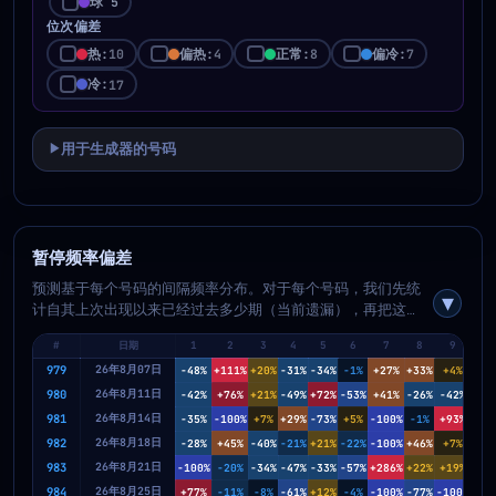
球 5
位次偏差
热:
偏热:
正常:
偏冷:
10
4
8
7
冷:
17
用于生成器的号码
▶
暂停频率偏差
预测基于每个号码的间隔频率分布。对于每个号码，我们先统
计自其上次出现以来已经过去多少期（当前遗漏），再把这个
遗漏长度向未来期次投射。在每个预测的间隔长度上，把经验
#
日期
1
2
3
4
5
6
7
8
9
10
频率（实际观察到的频率）与理论频率（期望值）进行比较。
如果某个号码比平时更久未开出，也就是它在这个遗漏长度上
979
26年8月07日
-48%
+111%
+20%
-31%
-34%
-1%
+27%
+33%
+4%
+23
的实际概率高于理论概率，则偏差为正（偏热，红色）；如果
980
26年8月11日
-42%
+76%
+21%
-49%
+72%
-53%
+41%
-26%
-42%
+10
号码刚开出不久，而较短间隔在历史上较少出现，则偏差为负
981
26年8月14日
-35%
-100%
+7%
+29%
-73%
+5%
-100%
-1%
+93%
-9%
（偏冷，蓝色）。颜色越深，偏差越强。使用切换按钮可在相
982
26年8月18日
-28%
+45%
-40%
-21%
+21%
-22%
-100%
+46%
+7%
-15
对值（%）和绝对值（百分点）之间切换。
983
26年8月21日
-100%
-20%
-34%
-47%
-33%
-57%
+286%
+22%
+19%
-25
984
26年8月25日
+77%
-11%
-8%
-61%
+12%
-4%
-100%
-77%
-100%
-79