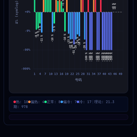
热: 10
偏热: 4
正常: 8
偏冷: 7
冷: 17
理论: 21.3
期: 978