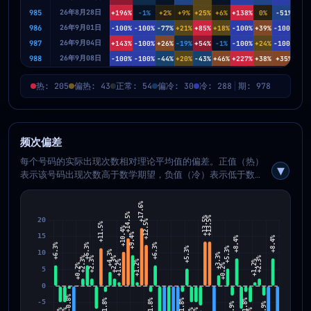
985
26年8月28日
+196%
-1%
+2%
+9%
+25%
+6%
+138%
0%
-51%
-30
986
26年9月01日
-100%
-100%
-77%
+21%
+85%
+18%
-100%
+39%
-100%
-48
987
26年9月04日
+143%
-100%
+26%
-19%
+54%
-1%
-100%
+24%
-100%
-43
988
26年9月08日
-100%
-100%
-44%
+20%
-43%
+46%
+227%
+38%
+35%
-4%
热: 205
偏热: 43
正常: 54
偏冷: 30
冷: 288
期: 978
频次偏差
每个号码的实际出现次数相对理论平均值的偏差。正值（热）
表示该号码出现次数高于数学期望，负值（冷）表示低于数学
期望。