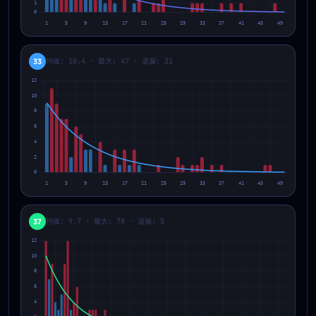
33
均值: 10.4 · 最大: 47 · 遗漏: 21
37
均值: 9.7 · 最大: 78 · 遗漏: 5